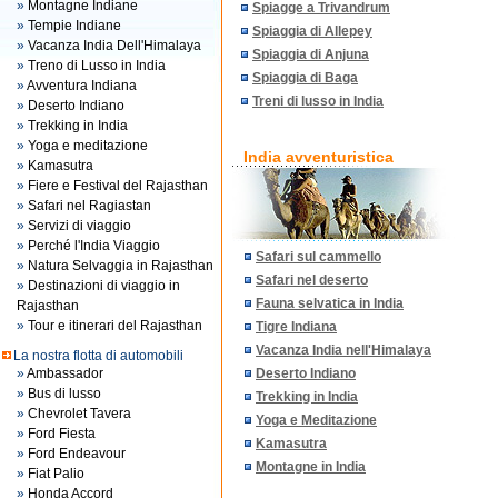
»
Montagne Indiane
Spiagge a Trivandrum
»
Tempie Indiane
Spiaggia di Allepey
»
Vacanza India Dell'Himalaya
Spiaggia di Anjuna
»
Treno di Lusso in India
Spiaggia di Baga
»
Avventura Indiana
Treni di lusso in India
»
Deserto Indiano
»
Trekking in India
»
Yoga e meditazione
India avventuristica
»
Kamasutra
»
Fiere e Festival del Rajasthan
»
Safari nel Ragiastan
»
Servizi di viaggio
»
Perché l'India Viaggio
Safari sul cammello
»
Natura Selvaggia in Rajasthan
Safari nel deserto
»
Destinazioni di viaggio in
Fauna selvatica in India
Rajasthan
»
Tour e itinerari del Rajasthan
Tigre Indiana
Vacanza India nell'Himalaya
La nostra flotta di automobili
»
Ambassador
Deserto Indiano
»
Bus di lusso
Trekking in India
»
Chevrolet Tavera
Yoga e Meditazione
»
Ford Fiesta
Kamasutra
»
Ford Endeavour
Montagne in India
»
Fiat Palio
»
Honda Accord