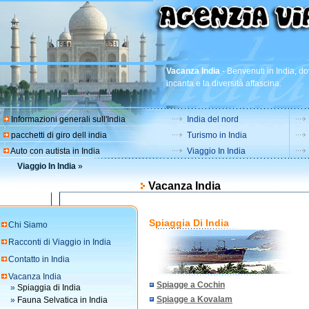
Vacanza India
-
Benvenuti in India, dov
incanta e la diversità affascina.
Informazioni generali sull'India
India del nord
pacchetti di giro dell india
Turismo in India
Auto con autista in India
Viaggio In India
Viaggio In India
»
Vacanza India
Spiaggia Di India
Chi Siamo
Racconti di Viaggio in India
Contatto in India
Vacanza India
Spiagge a Cochin
»
Spiaggia di India
Spiagge a Kovalam
»
Fauna Selvatica in India