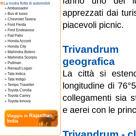
fanno uno dei l
La nostra flotta di automobili
»
Ambassador
apprezzati dai turi
»
Bus di lusso
»
Chevrolet Tavera
piacevoli picnic.
»
Ford Fiesta
»
Ford Endeavour
»
Fiat Palio
»
Honda Accord
Trivandrum
»
Honda City
»
Mahindra Bolero
»
Mahindra Scorpio
geografica
»
Pullman
»
Renault Logan
La città si este
»
Tata Indica
»
Tata Indigo
longitudine di 76°5
»
Tempo Traveller
»
Toyota Corolla
collegamenti sia st
»
Toyota Camry
»
Toyota Innova
e aerei con le princi
Rajasthan
Viaggio in
India
Trivandrum - c