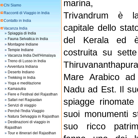
marina,
Chi Siamo
Trivandrum è l
Racconti di Viaggio in India
Contatto in India
capitale dello stat
Vacanza India
»
Spiaggia di India
del Kerala ed 
»
Fauna Selvatica in India
»
Montagne Indiane
costruita su sette 
»
Tempie Indiane
»
Vacanza India Dell'Himalaya
»
Treno di Lusso in India
Thiruvananthapur
»
Avventura Indiana
»
Deserto Indiano
Mare Arabico ad
»
Trekking in India
»
Yoga e meditazione
Nadu ad Est. Il su
»
Kamasutra
»
Fiere e Festival del Rajasthan
spiagge rinomate 
»
Safari nel Ragiastan
»
Servizi di viaggio
»
Perché l'India Viaggio
suoi monumenti sto
»
Natura Selvaggia in Rajasthan
»
Destinazioni di viaggio in
suo ricco patrim
Rajasthan
»
Tour e itinerari del Rajasthan