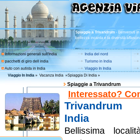
Spiaggie a Trivandrum
-
Benvenuti in 
bellezza incanta e la diversità affascin
Informazioni generali sull'India
India del nord
pacchetti di giro dell india
Turismo in India
Auto con autista in India
Viaggio In India
Viaggio In India
»
Vacanza India
»
Spiaggia Di India
»
Spiaggie a Trivandrum
Interessato? Con
Trivandrum
India
Bellissima localit