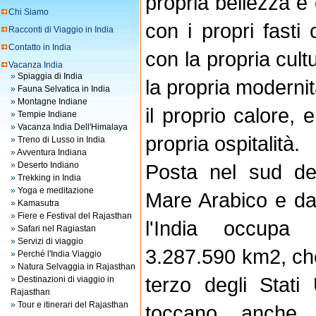
propria bellezza e d
Chi Siamo
con i propri fasti c
Racconti di Viaggio in India
Contatto in India
con la propria cult
Vacanza India
»
Spiaggia di India
la propria moderni
»
Fauna Selvatica in India
»
Montagne Indiane
il proprio calore, 
»
Tempie Indiane
»
Vacanza India Dell'Himalaya
propria ospitalità.
»
Treno di Lusso in India
»
Avventura Indiana
»
Deserto Indiano
Posta nel sud del
»
Trekking in India
»
Yoga e meditazione
Mare Arabico e da
»
Kamasutra
»
Fiere e Festival del Rajasthan
l'India occupa 
»
Safari nel Ragiastan
»
Servizi di viaggio
3.287.590 km2, ch
»
Perché l'India Viaggio
»
Natura Selvaggia in Rajasthan
terzo degli Stati 
»
Destinazioni di viaggio in
Rajasthan
»
Tour e itinerari del Rajasthan
toccano anche 