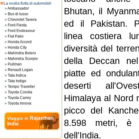
La nostra flotta di automobili
Bhutan, il Myanmar
»
Ambassador
»
Bus di lusso
»
Chevrolet Tavera
ed il Pakistan. 
»
Ford Fiesta
»
Ford Endeavour
linea costiera 
»
Fiat Palio
»
Honda Accord
diversità del terren
»
Honda City
»
Mahindra Bolero
della Deccan nel
»
Mahindra Scorpio
»
Pullman
»
Renault Logan
piatte ed ondulan
»
Tata Indica
»
Tata Indigo
deserti all'Ov
»
Tempo Traveller
»
Toyota Corolla
Himalaya al Nord ne
»
Toyota Camry
»
Toyota Innova
picco del Kanche
Rajasthan
Viaggio in
8.598 metri, è 
India
dell'India.