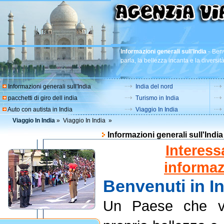
Informazioni generali sull'India
-
Benv
parla, la bellezza incanta e la diversit
Informazioni generali sull'India
India del nord
pacchetti di giro dell india
Turismo in India
Auto con autista in India
Viaggio In India
Viaggio In India
»
Viaggio In India
»
Informazioni generali sull'India
Interess
informaz
Benvenuti in I
Un Paese che vi