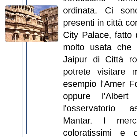
ordinata. Ci so
presenti in città c
City Palace, fatto 
molto usata che
Jaipur di Città r
potrete visitare 
esempio l'Amer For
oppure l'Albe
l'osservatorio 
Mantar. I merca
coloratissimi e