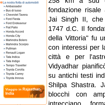
258 km a sud d
La nostra flotta di automobili
»
Ambassador
fondazione risale
»
Bus di lusso
»
Chevrolet Tavera
Jai Singh II, ch
»
Ford Fiesta
»
Ford Endeavour
1747 d.C. Il fonda
»
Fiat Palio
»
Honda Accord
della Vittoria" fu 
»
Honda City
»
Mahindra Bolero
»
Mahindra Scorpio
con interessi per l
»
Pullman
»
Renault Logan
città e per l'astr
»
Tata Indica
»
Tata Indigo
Vidyadhar pianific
»
Tempo Traveller
»
Toyota Corolla
su antichi testi ind
»
Toyota Camry
»
Toyota Innova
Shilpa Shastra. J
Rajasthan
Viaggio in
blocchi con am
India
intrecciano for