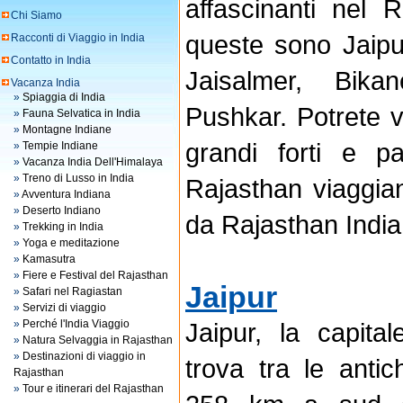
affascinanti nel 
Chi Siamo
queste sono Jaipu
Racconti di Viaggio in India
Contatto in India
Jaisalmer, Bika
Vacanza India
»
Spiaggia di India
Pushkar. Potrete v
»
Fauna Selvatica in India
»
Montagne Indiane
grandi forti e pa
»
Tempie Indiane
»
Vacanza India Dell'Himalaya
»
Treno di Lusso in India
Rajasthan viaggian
»
Avventura Indiana
»
Deserto Indiano
da Rajasthan India
»
Trekking in India
»
Yoga e meditazione
»
Kamasutra
»
Fiere e Festival del Rajasthan
Jaipur
»
Safari nel Ragiastan
»
Servizi di viaggio
»
Perché l'India Viaggio
Jaipur, la capita
»
Natura Selvaggia in Rajasthan
»
Destinazioni di viaggio in
trova tra le antic
Rajasthan
»
Tour e itinerari del Rajasthan