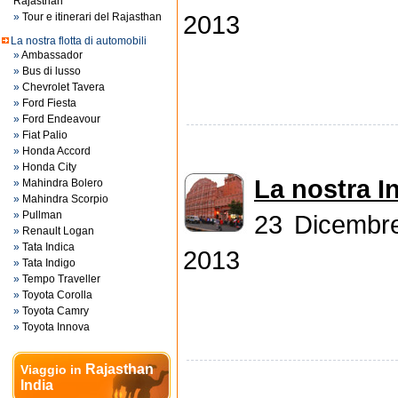
Rajasthan
2013
»
Tour e itinerari del Rajasthan
La nostra flotta di automobili
»
Ambassador
»
Bus di lusso
»
Chevrolet Tavera
»
Ford Fiesta
»
Ford Endeavour
»
Fiat Palio
»
Honda Accord
»
Honda City
La nostra I
»
Mahindra Bolero
»
Mahindra Scorpio
»
Pullman
23 Dicembr
»
Renault Logan
»
Tata Indica
2013
»
Tata Indigo
»
Tempo Traveller
»
Toyota Corolla
»
Toyota Camry
»
Toyota Innova
Rajasthan
Viaggio in
India