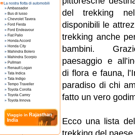
pittoresche destin
La nostra flotta di automobili
»
Ambassador
del trekking 
»
Bus di lusso
»
Chevrolet Tavera
disponibili le attre
»
Ford Fiesta
»
Ford Endeavour
trekking anche per 
»
Fiat Palio
»
Honda Accord
bambini. Grazie
»
Honda City
»
Mahindra Bolero
»
Mahindra Scorpio
paesaggio e all'i
»
Pullman
»
Renault Logan
di flora e fauna, l'
»
Tata Indica
»
Tata Indigo
paradiso di chi am
»
Tempo Traveller
»
Toyota Corolla
fatto un vero godi
»
Toyota Camry
»
Toyota Innova
Rajasthan
Viaggio in
Ecco una lista del
India
trekking del paese