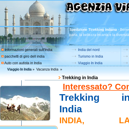
Spedizione Ttrekking Indiana
-
Benve
parla, la bellezza incanta e la diversit
Informazioni generali sull'India
India del nord
pacchetti di giro dell india
Turismo in India
Auto con autista in India
Viaggio In India
Viaggio In India
»
Vacanza India
»
Trekking in India
Interessato? Con
Trekking i
India
INDIA, L