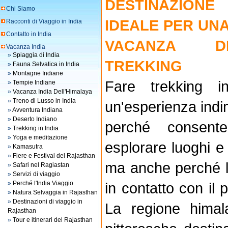
DESTINAZIONE
Chi Siamo
IDEALE PER UN
Racconti di Viaggio in India
Contatto in India
VACANZA D
Vacanza India
»
Spiaggia di India
TREKKING
»
Fauna Selvatica in India
»
Montagne Indiane
Fare trekking in
»
Tempie Indiane
»
Vacanza India Dell'Himalaya
»
Treno di Lusso in India
un'esperienza indi
»
Avventura Indiana
»
Deserto Indiano
perché consente
»
Trekking in India
»
Yoga e meditazione
esplorare luoghi e
»
Kamasutra
»
Fiere e Festival del Rajasthan
ma anche perché l
»
Safari nel Ragiastan
»
Servizi di viaggio
»
Perché l'India Viaggio
in contatto con il 
»
Natura Selvaggia in Rajasthan
»
Destinazioni di viaggio in
La regione himal
Rajasthan
»
Tour e itinerari del Rajasthan