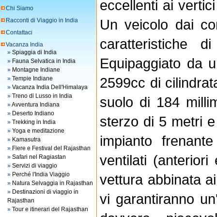
eccellenti ai vertic
Chi Siamo
Un veicolo dai co
Racconti di Viaggio in India
Contattaci
caratteristiche d
Vacanza India
»
Spiaggia di India
Equipaggiato da u
»
Fauna Selvatica in India
»
Montagne Indiane
2599cc di cilindrat
»
Tempie Indiane
»
Vacanza India Dell'Himalaya
»
Treno di Lusso in India
suolo di 184 milli
»
Avventura Indiana
»
Deserto Indiano
sterzo di 5 metri 
»
Trekking in India
»
Yoga e meditazione
impianto frenant
»
Kamasutra
»
Fiere e Festival del Rajasthan
ventilati (anteriori
»
Safari nel Ragiastan
»
Servizi di viaggio
»
Perché l'India Viaggio
vettura abbinata ai 
»
Natura Selvaggia in Rajasthan
»
Destinazioni di viaggio in
vi garantiranno un
Rajasthan
»
Tour e itinerari del Rajasthan