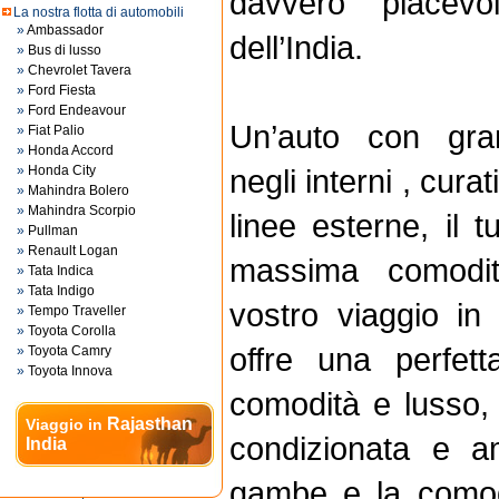
davvero piacev
La nostra flotta di automobili
»
Ambassador
dell’India.
»
Bus di lusso
»
Chevrolet Tavera
»
Ford Fiesta
»
Ford Endeavour
Un’auto con gran
»
Fiat Palio
»
Honda Accord
»
Honda City
negli interni , curat
»
Mahindra Bolero
»
Mahindra Scorpio
linee esterne, il t
»
Pullman
»
Renault Logan
massima comodit
»
Tata Indica
»
Tata Indigo
vostro viaggio in 
»
Tempo Traveller
»
Toyota Corolla
offre una perfet
»
Toyota Camry
»
Toyota Innova
comodità e lusso, 
Rajasthan
Viaggio in
condizionata e a
India
gambe e la comod