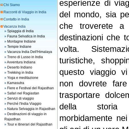
esperienze di via
Chi Siamo
del mondo, sia per
Racconti di Viaggio in India
Contatto in India
che troverete a
Vacanza India
»
Spiaggia di India
destinazioni che t
»
Fauna Selvatica in India
»
Montagne Indiane
volta. Sistemazi
»
Tempie Indiane
»
Vacanza India Dell'Himalaya
»
Treno di Lusso in India
turistiche, shopp
»
Avventura Indiana
»
Deserto Indiano
questo viaggio v
»
Trekking in India
»
Yoga e meditazione
non dovrete fare 
»
Kamasutra
»
Fiere e Festival del Rajasthan
trasportare dolce
»
Safari nel Ragiastan
»
Servizi di viaggio
»
Perché l'India Viaggio
della storia
»
Natura Selvaggia in Rajasthan
»
Destinazioni di viaggio in
morbidamente nei
Rajasthan
»
Tour e itinerari del Rajasthan