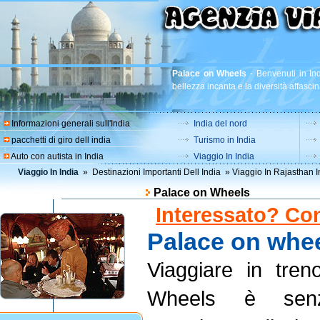
Palace on Wheels
-
Benvenuti in Ind
bellezza incanta e la diversità affascin
Informazioni generali sull'India
India del nord
pacchetti di giro dell india
Turismo in India
Auto con autista in India
Viaggio In India
Viaggio In India
»
Destinazioni Importanti Dell India
»
Viaggio In Rajasthan I
Palace on Wheels
Interessato? Con
Palace on whe
Viaggiare in tre
Wheels è senz