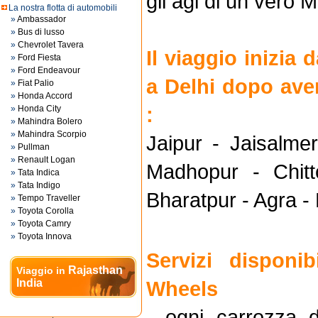
gli agi di un vero 
La nostra flotta di automobili
»
Ambassador
»
Bus di lusso
»
Chevrolet Tavera
Il viaggio inizia 
»
Ford Fiesta
»
Ford Endeavour
a Delhi dopo aver
»
Fiat Palio
»
Honda Accord
:
»
Honda City
»
Mahindra Bolero
»
Mahindra Scorpio
Jaipur - Jaisalme
»
Pullman
»
Renault Logan
Madhopur - Chitt
»
Tata Indica
»
Tata Indigo
Bharatpur - Agra - 
»
Tempo Traveller
»
Toyota Corolla
»
Toyota Camry
»
Toyota Innova
Servizi disponi
Rajasthan
Viaggio in
India
Wheels
- ogni carrozza d