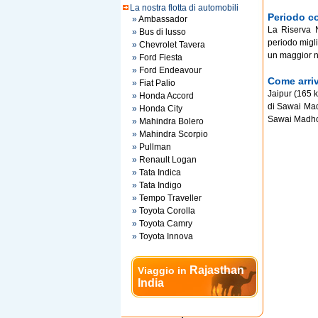
La nostra flotta di automobili
Periodo co
»
Ambassador
La Riserva N
»
Bus di lusso
periodo migli
»
Chevrolet Tavera
un maggior nu
»
Ford Fiesta
»
Ford Endeavour
Come arriv
»
Fiat Palio
Jaipur (165 k
»
Honda Accord
di Sawai Mad
»
Honda City
Sawai Madhop
»
Mahindra Bolero
»
Mahindra Scorpio
»
Pullman
»
Renault Logan
»
Tata Indica
»
Tata Indigo
»
Tempo Traveller
»
Toyota Corolla
»
Toyota Camry
»
Toyota Innova
Rajasthan
Viaggio in
India