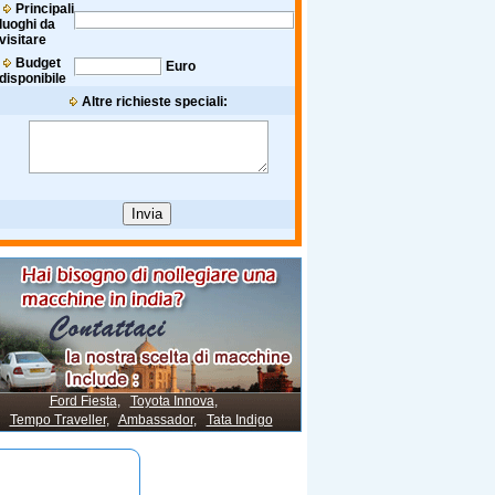
Principali
luoghi da
visitare
Budget
Euro
disponibile
Altre richieste speciali:
Ford Fiesta
,
Toyota Innova
,
Tempo Traveller
,
Ambassador
,
Tata Indigo