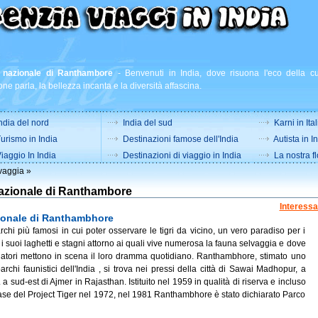
 nazionale di Ranthambore
-
Benvenuti in India, dove risuona l'eco della cu
one parla, la bellezza incanta e la diversità affascina.
ndia del nord
India del sud
Karni in Ital
urismo in India
Destinazioni famose dell'India
Autista in I
iaggio In India
Destinazioni di viaggio in India
La nostra fl
vaggia
»
azionale di Ranthambore
Interessa
ionale di Ranthambhore
chi più famosi in cui poter osservare le tigri da vicino, un vero paradiso per i
n i suoi laghetti e stagni attorno ai quali vive numerosa la fauna selvaggia e dove
atori mettono in scena il loro dramma quotidiano. Ranthambhore, stimato uno
parchi faunistici dell'India , si trova nei pressi della città di Sawai Madhopur, a
 a sud-est di Ajmer in Rajasthan. Istituito nel 1959 in qualità di riserva e incluso
fase del Project Tiger nel 1972, nel 1981 Ranthambhore è stato dichiarato Parco