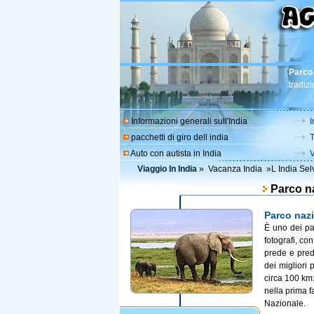
Parco
tradizi
Informazioni generali sull'India
I
pacchetti di giro dell india
T
Auto con autista in India
V
Viaggio In India
»
Vacanza India
»
L India Sel
Parco n
Parco naz
È uno dei par
fotografi, co
prede e pred
dei migliori 
circa 100 km.
nella prima 
Nazionale.