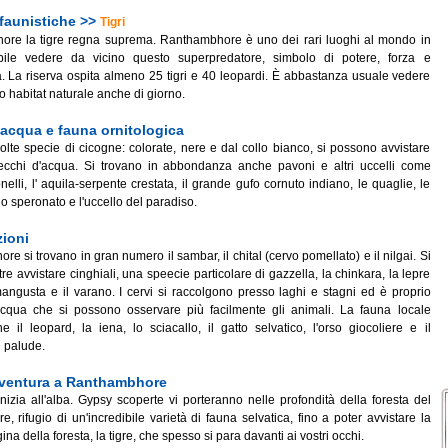
 faunistiche >>
Tigri
re la tigre regna suprema. Ranthambhore è uno dei rari luoghi al mondo in
bile vedere da vicino questo superpredatore, simbolo di potere, forza e
. La riserva ospita almeno 25 tigri e 40 leopardi. È abbastanza usuale vedere
oro habitat naturale anche di giorno.
acqua e fauna ornitologica
lte specie di cicogne: colorate, nere e dal collo bianco, si possono avvistare
ecchi d'acqua. Si trovano in abbondanza anche pavoni e altri uccelli come
onelli, l' aquila-serpente crestata, il grande gufo cornuto indiano, le quaglie, le
llo speronato e l'uccello del paradiso.
zioni
e si trovano in gran numero il sambar, il chital (cervo pomellato) e il nilgai. Si
re avvistare cinghiali, una speecie particolare di gazzella, la chinkara, la lepre
mangusta e il varano. I cervi si raccolgono presso laghi e stagni ed è proprio
acqua che si possono osservare più facilmente gli animali. La fauna locale
e il leopard, la iena, lo sciacallo, il gatto selvatico, l'orso giocoliere e il
i palude.
avventura a Ranthambhore
nizia all'alba. Gypsy scoperte vi porteranno nelle profondità della foresta del
 rifugio di un'incredibile varietà di fauna selvatica, fino a poter avvistare la
ina della foresta, la tigre, che spesso si para davanti ai vostri occhi.