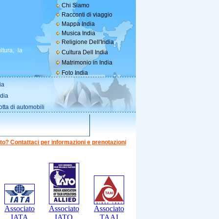
Chi Siamo
Racconti di viaggio
Mappa India
Musica India
Religione Dell'India
ltura, la
Cultura Dell India
Matrimonio in India
Foto India
ia
ndia
otta di automobili
to? Contattaci per informazioni e prenotazioni
Associato
Associato
Associato
IATA
IATO
TAAI