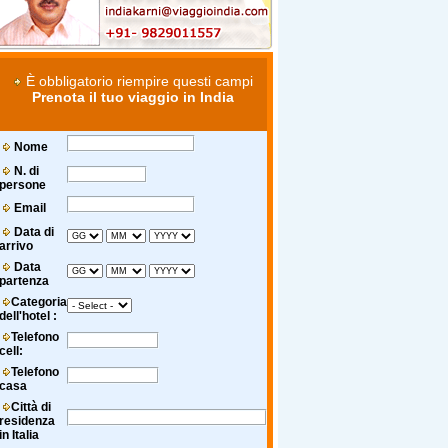
È obbligatorio riempire questi campi
Prenota il tuo viaggio in India
Nome
N. di
persone
Email
Data di
arrivo
Data
partenza
Categoria
dell'hotel :
Telefono
cell:
Telefono
casa
Città di
residenza
in Italia