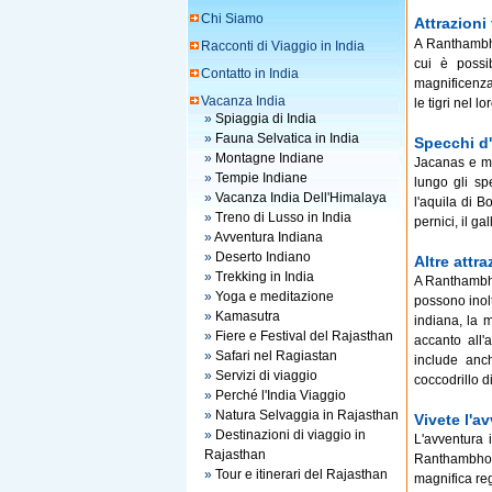
Chi Siamo
Attrazioni
A Ranthambho
Racconti di Viaggio in India
cui è possi
Contatto in India
magnificenza
Vacanza India
le tigri nel l
»
Spiaggia di India
»
Fauna Selvatica in India
Specchi d'
»
Montagne Indiane
Jacanas e mo
»
Tempie Indiane
lungo gli sp
»
Vacanza India Dell'Himalaya
l'aquila di B
»
Treno di Lusso in India
pernici, il ga
»
Avventura Indiana
»
Deserto Indiano
Altre attra
»
Trekking in India
A Ranthambhor
»
Yoga e meditazione
possono inolt
»
Kamasutra
indiana, la 
»
Fiere e Festival del Rajasthan
accanto all'
»
Safari nel Ragiastan
include anch
»
Servizi di viaggio
coccodrillo d
»
Perché l'India Viaggio
»
Natura Selvaggia in Rajasthan
Vivete l'
»
Destinazioni di viaggio in
L'avventura i
Rajasthan
Ranthambhore,
»
Tour e itinerari del Rajasthan
magnifica reg