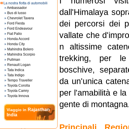
I numerosi visit
La nostra flotta di automobili
»
Ambassador
dall'Himalaya sopr
»
Bus di lusso
»
Chevrolet Tavera
dei percorsi dei pe
»
Ford Fiesta
»
Ford Endeavour
vallate che d'impro
»
Fiat Palio
»
Honda Accord
n altissime cate
»
Honda City
»
Mahindra Bolero
»
Mahindra Scorpio
trekking, per 
»
Pullman
»
Renault Logan
boschive, separat
»
Tata Indica
»
Tata Indigo
da un'unica caten
»
Tempo Traveller
»
Toyota Corolla
per l'amabilità e la
»
Toyota Camry
»
Toyota Innova
gente di montagna
Rajasthan
Viaggio in
India
Principali Regi