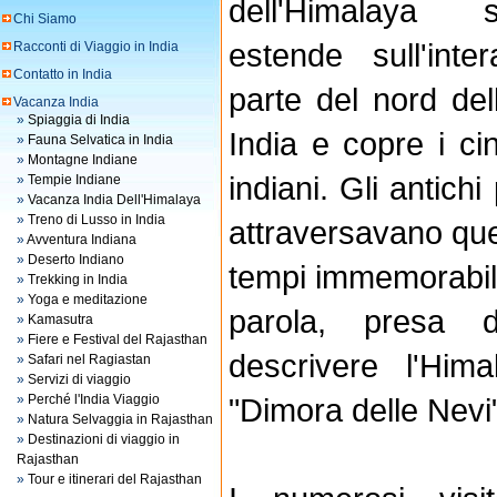
dell'Himalaya s
Chi Siamo
estende sull'inter
Racconti di Viaggio in India
Contatto in India
parte del nord dell
Vacanza India
»
Spiaggia di India
India e copre i ci
»
Fauna Selvatica in India
»
Montagne Indiane
indiani. Gli antichi
»
Tempie Indiane
»
Vacanza India Dell'Himalaya
»
Treno di Lusso in India
attraversavano qu
»
Avventura Indiana
»
Deserto Indiano
tempi immemorabil
»
Trekking in India
»
Yoga e meditazione
parola, presa d
»
Kamasutra
»
Fiere e Festival del Rajasthan
descrivere l'Hima
»
Safari nel Ragiastan
»
Servizi di viaggio
»
Perché l'India Viaggio
"Dimora delle Nevi
»
Natura Selvaggia in Rajasthan
»
Destinazioni di viaggio in
Rajasthan
»
Tour e itinerari del Rajasthan