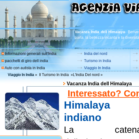
Vacanza India dell Himalaya
-
Benven
parla, la bellezza incanta e la diversit
Informazioni generali sull'India
India del nord
pacchetti di giro dell india
Turismo in India
Auto con autista in India
Viaggio In India
Viaggio In India
»
Il Turismo In India
»
L'India Del nord
»
Vacanza India dell Himalaya
Interessato? Con
Himalaya
indiano
La caten