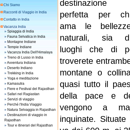
destinazione
Chi Siamo
perfetta per ch
Racconti di Viaggio in India
Contatto in India
ama le bellezz
Vacanza India
»
Spiaggia di India
naturali, sia d
»
Fauna Selvatica in India
»
Montagne Indiane
luoghi che di p
»
Tempie Indiane
»
Vacanza India Dell'Himalaya
»
Treno di Lusso in India
troverete entrambe.
»
Avventura Indiana
»
Deserto Indiano
montane o collina
»
Trekking in India
»
Yoga e meditazione
quasi tutto il pa
»
Kamasutra
»
Fiere e Festival del Rajasthan
della pace e de
»
Safari nel Ragiastan
»
Servizi di viaggio
»
Perché l'India Viaggio
vengono a man
»
Natura Selvaggia in Rajasthan
»
Destinazioni di viaggio in
inquinate. Situate
Rajasthan
»
Tour e itinerari del Rajasthan