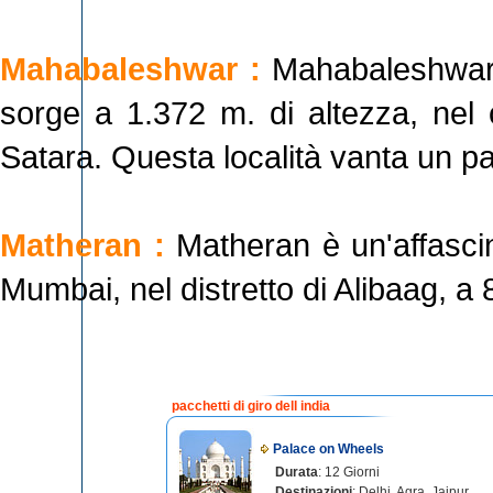
Mahabaleshwar :
Mahabaleshwar, 
sorge a 1.372 m. di altezza, nel c
Satara. Questa località vanta un p
Matheran :
Matheran è un'affasci
Mumbai, nel distretto di Alibaag, a 
pacchetti di giro dell india
Palace on Wheels
Durata
: 12 Giorni
Destinazioni
: Delhi, Agra, Jaipur