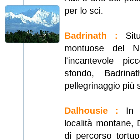
per lo sci.
Badrinath :
Sit
montuose del N
l'incantevole pi
sfondo, Badrin
pellegrinaggio più 
Dalhousie :
In 
località montane,
di percorso tortu