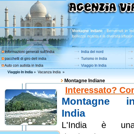
Montagne Indiane
-
Benvenuti in Ind
bellezza incanta e la diversità affascin
Informazioni generali sull'India
India del nord
pacchetti di giro dell india
Turismo in India
Auto con autista in India
Viaggio In India
Viaggio In India
»
Vacanza India
»
Montagne Indiane
Interessato? Con
Montagne i
India
L'India è un