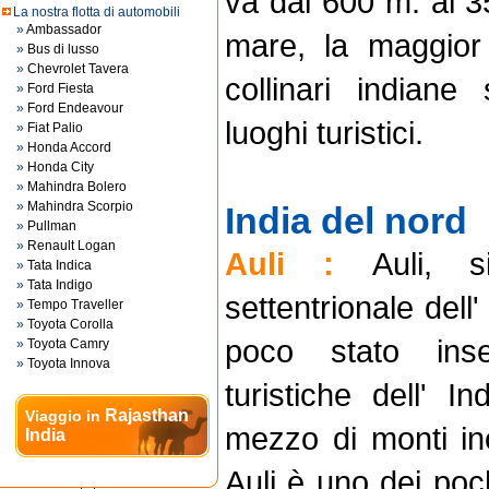
va dai 600 m. ai 35
La nostra flotta di automobili
»
Ambassador
mare, la maggior 
»
Bus di lusso
»
Chevrolet Tavera
collinari indiane 
»
Ford Fiesta
»
Ford Endeavour
luoghi turistici.
»
Fiat Palio
»
Honda Accord
»
Honda City
»
Mahindra Bolero
»
Mahindra Scorpio
India del nord
»
Pullman
»
Renault Logan
Auli :
Auli, s
»
Tata Indica
»
Tata Indigo
settentrionale dell
»
Tempo Traveller
»
Toyota Corolla
poco stato ins
»
Toyota Camry
»
Toyota Innova
turistiche dell' In
Rajasthan
Viaggio in
mezzo di monti in
India
Auli è uno dei poch