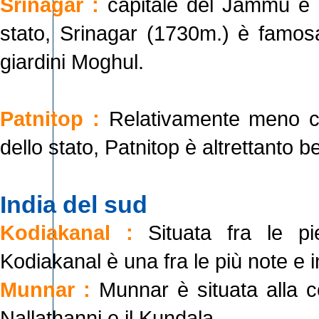
Srinagar :
capitale del Jammu e K
stato, Srinagar (1730m.) è famosa 
giardini Moghul.
Patnitop :
Relativamente meno cono
dello stato, Patnitop è altrettanto b
India del sud
Kodiakanal :
Situata fra le pi
Kodiakanal è una fra le più note e i
Munnar :
Munnar è situata alla co
Nallathanni e il Kundala.