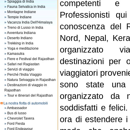
competenti e 
»
Spiaggia di India
»
Fauna Selvatica in India
»
Montagne Indiane
Professionisti q
»
Tempie Indiane
»
Vacanza India Dell'Himalaya
conoscenza del R
»
Treno di Lusso in India
»
Avventura Indiana
Nord, Nepal, Ker
»
Deserto Indiano
»
Trekking in India
organizzato v
»
Yoga e meditazione
»
Kamasutra
destinazioni per 
»
Fiere e Festival del Rajasthan
»
Safari nel Ragiastan
»
Servizi di viaggio
viaggiatori proveni
»
Perché l'India Viaggio
»
Natura Selvaggia in Rajasthan
sono state una 
»
Destinazioni di viaggio in
Rajasthan
organizzato da 
»
Tour e itinerari del Rajasthan
La nostra flotta di automobili
soddisfatti e felic
»
Ambassador
»
Bus di lusso
ora di estendere i 
»
Chevrolet Tavera
»
Ford Fiesta
»
Ford Endeavour