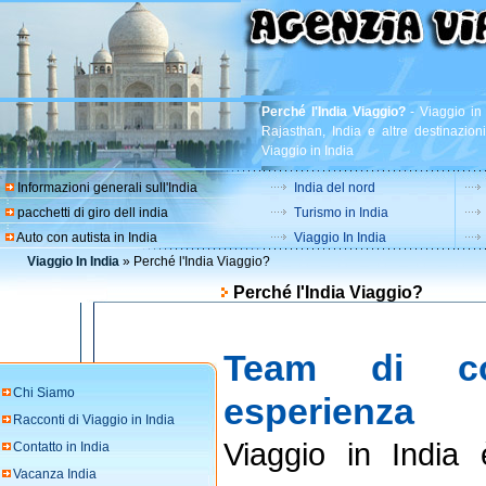
Perché l'India Viaggio?
-
Viaggio in 
Rajasthan, India e altre destinazion
Viaggio in India
Informazioni generali sull'India
India del nord
pacchetti di giro dell india
Turismo in India
Auto con autista in India
Viaggio In India
Viaggio In India
» Perché l'India Viaggio?
Perché l'India Viaggio?
Team di co
Chi Siamo
esperienza
Racconti di Viaggio in India
Viaggio in India
Contatto in India
Vacanza India