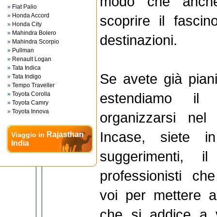
modo che anche
»
Fiat Palio
»
Honda Accord
scoprire il fasci
»
Honda City
»
Mahindra Bolero
destinazioni.
»
Mahindra Scorpio
»
Pullman
»
Renault Logan
»
Tata Indica
Se avete già pianif
»
Tata Indigo
»
Tempo Traveller
estendiamo il
»
Toyota Corolla
»
Toyota Camry
»
Toyota Innova
organizzarsi nel
Incase, siete i
Rajasthan
Viaggio in
India
suggerimenti, 
professionisti ch
voi per mettere a
che si addice a v