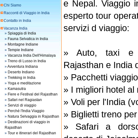
e Nepal. Viaggio i
Chi Siamo
esperto tour operato
Racconti di Viaggio in India
Contatto in India
servizi d viaggio:
Vacanza India
»
Spiaggia di India
»
Fauna Selvatica in India
»
Montagne Indiane
» Auto, taxi e 
»
Tempie Indiane
»
Vacanza India Dell'Himalaya
»
Treno di Lusso in India
Rajasthan e India 
»
Avventura Indiana
»
Deserto Indiano
» Pacchetti viaggio
»
Trekking in India
»
Yoga e meditazione
» I migliori hotel a
»
Kamasutra
»
Fiere e Festival del Rajasthan
» Voli per l'India (v
»
Safari nel Ragiastan
»
Servizi di viaggio
»
Perché l'India Viaggio
» Biglietti treno per
»
Natura Selvaggia in Rajasthan
»
Destinazioni di viaggio in
» Safari a dors
Rajasthan
»
Tour e itinerari del Rajasthan