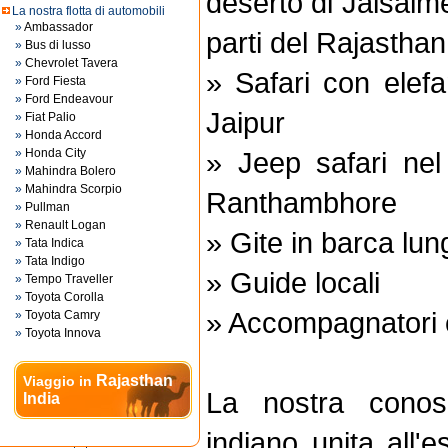
deserto di Jaisalme
La nostra flotta di automobili
»
Ambassador
parti del Rajasthan
»
Bus di lusso
»
Chevrolet Tavera
» Safari con elefa
»
Ford Fiesta
»
Ford Endeavour
Jaipur
»
Fiat Palio
»
Honda Accord
»
Honda City
» Jeep safari nel
»
Mahindra Bolero
»
Mahindra Scorpio
Ranthambhore
»
Pullman
»
Renault Logan
» Gite in barca lun
»
Tata Indica
»
Tata Indigo
» Guide locali
»
Tempo Traveller
»
Toyota Corolla
» Accompagnatori c
»
Toyota Camry
»
Toyota Innova
Rajasthan
Viaggio in
La nostra conos
India
indiano unita all'