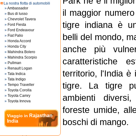
Park ne è il migli
La nostra flotta di automobili
»
Ambassador
il maggior numero d
»
Bus di lusso
»
Chevrolet Tavera
tigre indiana è u
»
Ford Fiesta
»
Ford Endeavour
belli del mondo, m
»
Fiat Palio
»
Honda Accord
anche più vulne
»
Honda City
»
Mahindra Bolero
»
Mahindra Scorpio
caratteristiche 
»
Pullman
»
Renault Logan
territorio, l'India è
»
Tata Indica
»
Tata Indigo
tigre. La tigre p
»
Tempo Traveller
»
Toyota Corolla
ambienti diversi,
»
Toyota Camry
»
Toyota Innova
foreste umide, al
Rajasthan
Viaggio in
boschi di mango.
India