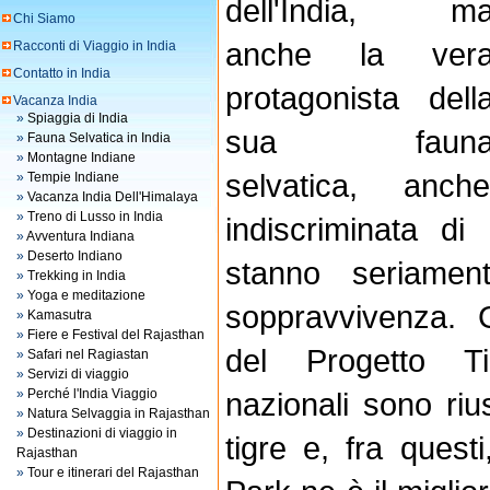
dell'India, m
Chi Siamo
anche la ver
Racconti di Viaggio in India
Contatto in India
protagonista dell
Vacanza India
»
Spiaggia di India
sua faun
»
Fauna Selvatica in India
»
Montagne Indiane
selvatica, an
»
Tempie Indiane
»
Vacanza India Dell'Himalaya
»
Treno di Lusso in India
indiscriminata d
»
Avventura Indiana
»
Deserto Indiano
stanno seriamen
»
Trekking in India
»
Yoga e meditazione
soppravvivenza. 
»
Kamasutra
»
Fiere e Festival del Rajasthan
del Progetto Ti
»
Safari nel Ragiastan
»
Servizi di viaggio
»
Perché l'India Viaggio
nazionali sono riu
»
Natura Selvaggia in Rajasthan
»
Destinazioni di viaggio in
tigre e, fra questi
Rajasthan
»
Tour e itinerari del Rajasthan