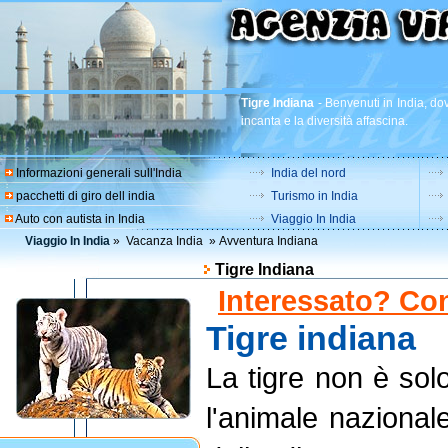
Tigre Indiana
-
Benvenuti in India, dov
incanta e la diversità affascina.
Informazioni generali sull'India
India del nord
pacchetti di giro dell india
Turismo in India
Auto con autista in India
Viaggio In India
Viaggio In India
»
Vacanza India
»
Avventura Indiana
Tigre Indiana
Interessato? Con
Tigre indiana
La tigre non è sol
l'animale nazional