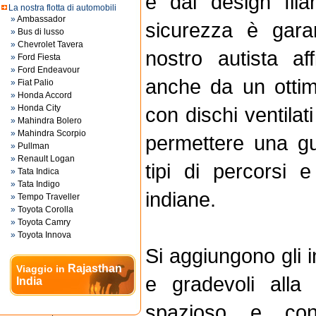
e dal design fil
La nostra flotta di automobili
»
Ambassador
sicurezza è garan
»
Bus di lusso
»
Chevrolet Tavera
nostro autista af
»
Ford Fiesta
»
Ford Endeavour
anche da un ottim
»
Fiat Palio
»
Honda Accord
»
Honda City
con dischi ventilat
»
Mahindra Bolero
»
Mahindra Scorpio
permettere una gui
»
Pullman
»
Renault Logan
tipi di percorsi 
»
Tata Indica
»
Tata Indigo
indiane.
»
Tempo Traveller
»
Toyota Corolla
»
Toyota Camry
»
Toyota Innova
Si aggiungono gli i
Rajasthan
Viaggio in
e gradevoli alla 
India
spazioso e con