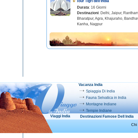
Tour Tigri dell'India
Durata
: 16 Giorni
Destinazioni
: Delhi, Jaipur, Rantha
Bharatpur, Agra, Khajuraho, Bandha
Kanha, Nagpur
Vacanza India
Spiaggia Di India
Fauna Selvatica in India
Montagne Indiane
Tempie Indiane
Viaggi India
Destinazioni Famose Dell India
Chi