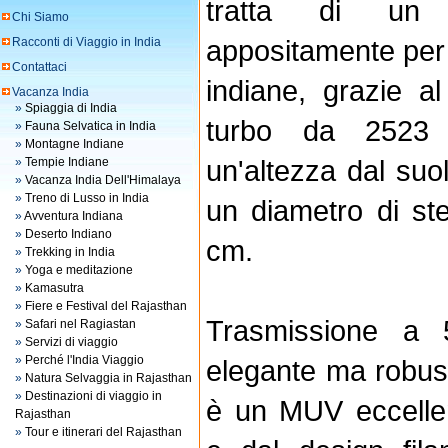
tratta di un 
Chi Siamo
appositamente per 
Racconti di Viaggio in India
Contattaci
indiane, grazie a
Vacanza India
»
Spiaggia di India
turbo da 2523 
»
Fauna Selvatica in India
»
Montagne Indiane
un'altezza dal suol
»
Tempie Indiane
»
Vacanza India Dell'Himalaya
»
Treno di Lusso in India
un diametro di st
»
Avventura Indiana
»
Deserto Indiano
cm.
»
Trekking in India
»
Yoga e meditazione
»
Kamasutra
»
Fiere e Festival del Rajasthan
Trasmissione a 
»
Safari nel Ragiastan
»
Servizi di viaggio
»
Perché l'India Viaggio
elegante ma robust
»
Natura Selvaggia in Rajasthan
»
Destinazioni di viaggio in
è un MUV eccelle
Rajasthan
»
Tour e itinerari del Rajasthan