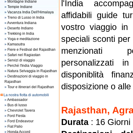
l'India accompa
»
Montagne Indiane
»
Tempie Indiane
»
Vacanza India Dell'Himalaya
affidabili guide tu
»
Treno di Lusso in India
»
Avventura Indiana
vostro viaggio in 
»
Deserto Indiano
»
Trekking in India
speciali sconti per 
»
Yoga e meditazione
»
Kamasutra
menzionati p
»
Fiere e Festival del Rajasthan
»
Safari nel Ragiastan
personalizzati i
»
Servizi di viaggio
»
Perché l'India Viaggio
»
Natura Selvaggia in Rajasthan
disponiblità fina
»
Destinazioni di viaggio in
Rajasthan
disposizione o alle
»
Tour e itinerari del Rajasthan
La nostra flotta di automobili
»
Ambassador
»
Bus di lusso
Rajasthan, Agra
»
Chevrolet Tavera
»
Ford Fiesta
Durata
: 16 Giorni
»
Ford Endeavour
»
Fiat Palio
»
Honda Accord