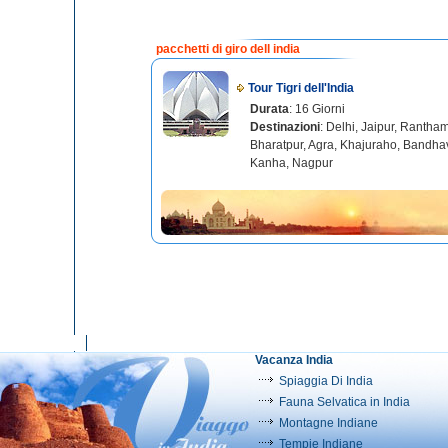
pacchetti di giro dell india
Tour Tigri dell'India
Durata
: 16 Giorni
Destinazioni
: Delhi, Jaipur, Rantha
Bharatpur, Agra, Khajuraho, Bandha
Kanha, Nagpur
Vacanza India
Spiaggia Di India
Fauna Selvatica in India
Montagne Indiane
Tempie Indiane