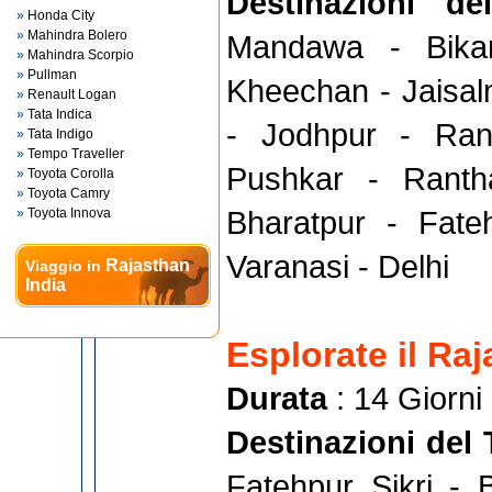
Destinazioni 
»
Honda City
»
Mahindra Bolero
Mandawa - Bika
»
Mahindra Scorpio
»
Pullman
Kheechan - Jaisal
»
Renault Logan
»
Tata Indica
- Jodhpur - Ran
»
Tata Indigo
»
Tempo Traveller
Pushkar - Ranth
»
Toyota Corolla
»
Toyota Camry
Bharatpur - Fate
»
Toyota Innova
Varanasi - Delhi
Rajasthan
Viaggio in
India
Esplorate il Ra
Durata
: 14 Giorni
Destinazioni del
Fatehpur Sikri - 