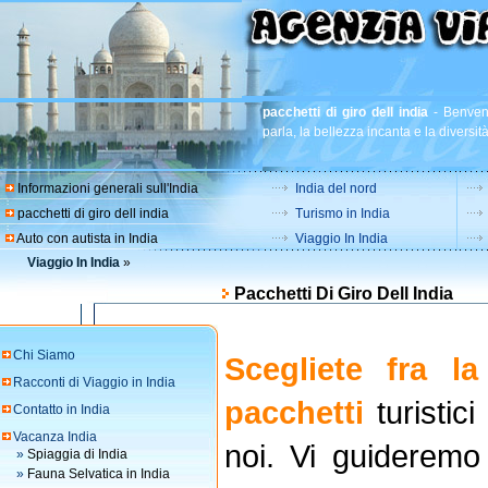
pacchetti di giro dell india
-
Benvenu
parla, la bellezza incanta e la diversit
Informazioni generali sull'India
India del nord
pacchetti di giro dell india
Turismo in India
Auto con autista in India
Viaggio In India
Viaggio In India
»
Pacchetti Di Giro Dell India
Chi Siamo
Scegliete fra 
Racconti di Viaggio in India
pacchetti
turistici
Contatto in India
Vacanza India
noi. Vi guideremo
»
Spiaggia di India
»
Fauna Selvatica in India