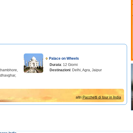
Palace on Wheels
Durata
: 12 Giorni
nthambhore,
Destinazioni
: Delhi, Agra, Jaipur
ndhavghar,
altri
Pacchetti di tour in India