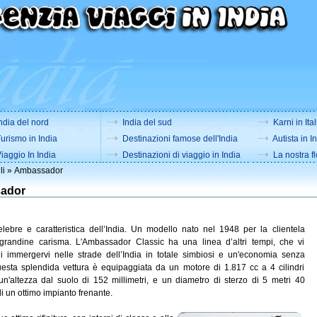
ndia del nord
India del sud
Karni in Ital
urismo in India
Destinazioni famose dell'India
Autista in I
iaggio In India
Destinazioni di viaggio in India
La nostra fl
li
» Ambassador
ador
elebre e caratteristica dell’India. Un modello nato nel 1948 per la clientela
grandine carisma. L'Ambassador Classic ha una linea d’altri tempi, che vi
i immergervi nelle strade dell’India in totale simbiosi e un'economia senza
esta splendida vettura è equipaggiata da un motore di 1.817 cc a 4 cilindri
'altezza dal suolo di 152 millimetri, e un diametro di sterzo di 5 metri 40
di un ottimo impianto frenante.