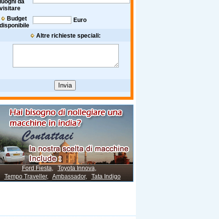
luoghi da
visitare
Budget
Euro
disponibile
Altre richieste speciali:
Ford Fiesta
,
Toyota Innova
,
Tempo Traveller
,
Ambassador
,
Tata Indigo