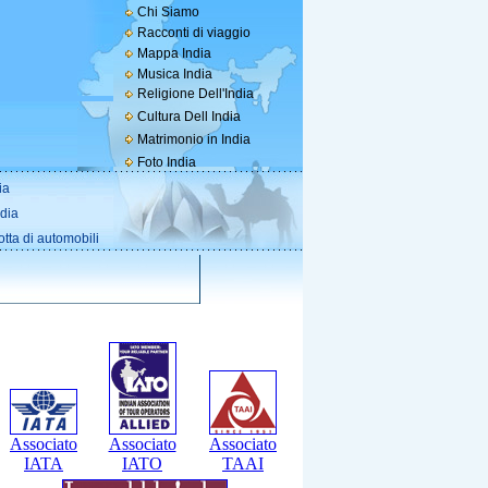
Chi Siamo
Racconti di viaggio
Mappa India
Musica India
Religione Dell'India
Cultura Dell India
Matrimonio in India
Foto India
ia
ndia
otta di automobili
Associato
Associato
Associato
IATA
IATO
TAAI