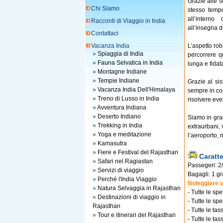
Grazie alle su
Chi Siamo
stesso tempo
all’interno
Racconti di Viaggio in India
all’insegna d
Contattaci
Vacanza India
L’aspetto rob
»
Spiaggia di India
percorrere qu
»
Fauna Selvatica in India
lunga e fidat
»
Montagne Indiane
»
Tempie Indiane
Grazie al si
»
Vacanza India Dell'Himalaya
sempre in con
»
Treno di Lusso in India
risolvere eve
»
Avventura Indiana
»
Deserto Indiano
Siamo in grad
»
Trekking in India
extraurbani, 
»
Yoga e meditazione
l’aeroporto, m
»
Kamasutra
»
Fiere e Festival del Rajasthan
Caratte
»
Safari nel Ragiastan
Passegeri: 2/
»
Servizi di viaggio
Bagagli: 1 gr
»
Perché l'India Viaggio
Noleggiare 
»
Natura Selvaggia in Rajasthan
- Tutte le spe
»
Destinazioni di viaggio in
- Tutte le sp
Rajasthan
- Tutte le ta
»
Tour e itinerari del Rajasthan
- Tutte le tass