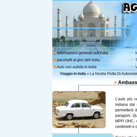
-
Informazioni generali sull'India
I
pacchetti di giro dell india
T
Auto con autista in India
V
Viaggio In India
»
La Nostra Flotta Di Automobi
Ambass
L’auto più c
indiana dal 
permetterà d
paragoni. Qu
MPFI OHC, un
centimetri e 