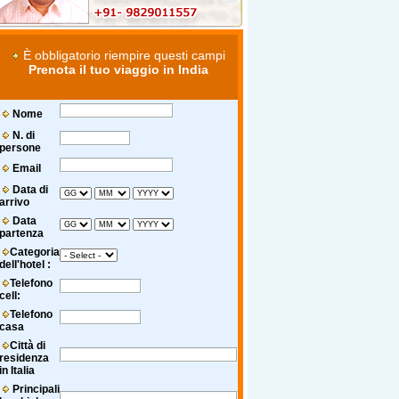
È obbligatorio riempire questi campi
Prenota il tuo viaggio in India
Nome
N. di
persone
Email
Data di
arrivo
Data
partenza
Categoria
dell'hotel :
Telefono
cell:
Telefono
casa
Città di
residenza
in Italia
Principali