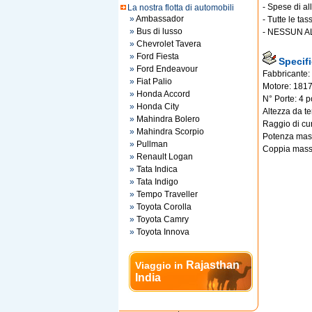
- Spese di al
La nostra flotta di automobili
»
Ambassador
- Tutte le ta
»
Bus di lusso
- NESSUN A
»
Chevrolet Tavera
»
Ford Fiesta
Specif
»
Ford Endeavour
Fabbricante:
»
Fiat Palio
Motore: 1817
»
Honda Accord
N° Porte: 4 p
»
Honda City
Altezza da t
»
Mahindra Bolero
Raggio di cu
»
Mahindra Scorpio
Potenza mas
»
Pullman
Coppia mass
»
Renault Logan
»
Tata Indica
»
Tata Indigo
»
Tempo Traveller
»
Toyota Corolla
»
Toyota Camry
»
Toyota Innova
Rajasthan
Viaggio in
India