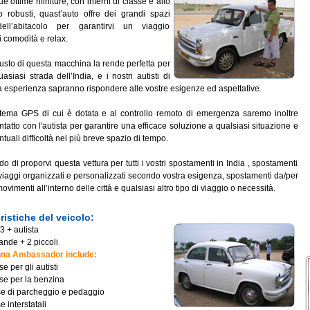
e ottime rifiniture, con interni di classe e allo
 robusti, quast’auto offre dei grandi spazi
 dell’abitacolo per garantirvi un viaggio
i comodità e relax.
usto di questa macchina la rende perfetta per
asiasi strada dell’India, e i nostri autisti di
a esperienza sapranno rispondere alle vostre esigenze ed aspettative.
stema GPS di cui è dotata e al controllo remoto di emergenza saremo inoltre
tatto con l'autista per garantire una efficace soluzione a qualsiasi situazione e
ntuali difficoltà nel più breve spazio di tempo.
o di proporvi questa vettura per tutti i vostri spostamenti in India , spostamenti
viaggi organizzati e personalizzati secondo vostra esigenza, spostamenti da/per
ovimenti all’interno delle città e qualsiasi altro tipo di viaggio o necessità.
ristiche del veicolo:
3 + autista
ande + 2 piccoli
una Ambassador include:
se per gli autisti
ese per la benzina
sse di parcheggio e pedaggio
e interstatali