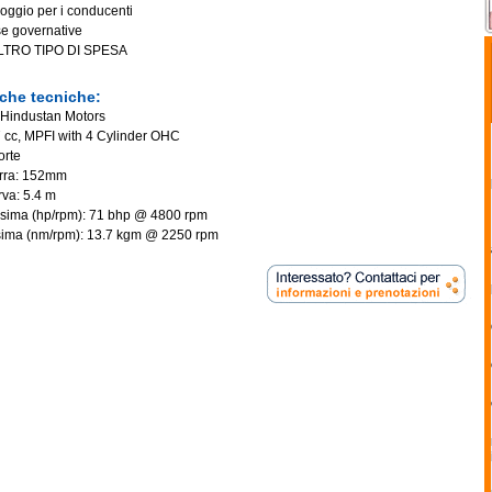
loggio per i conducenti
sse governative
LTRO TIPO DI SPESA
iche tecniche:
 Hindustan Motors
 cc, MPFI with 4 Cylinder OHC
orte
erra: 152mm
rva: 5.4 m
sima (hp/rpm): 71 bhp @ 4800 rpm
ima (nm/rpm): 13.7 kgm @ 2250 rpm