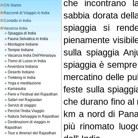
che incontrano l
Chi Siamo
sabbia dorata dell
Racconti di Viaggio in India
Contatto in India
spiaggia si rend
Vacanza India
»
Spiaggia di India
pienamente visibil
»
Fauna Selvatica in India
»
Montagne Indiane
sulla spiaggia A
»
Tempie Indiane
»
Vacanza India Dell'Himalaya
»
Treno di Lusso in India
spiaggia è sempre
»
Avventura Indiana
»
Deserto Indiano
mercatino delle pu
»
Trekking in India
»
Yoga e meditazione
feste sulla spiaggi
»
Kamasutra
»
Fiere e Festival del Rajasthan
che durano fino al 
»
Safari nel Ragiastan
»
Servizi di viaggio
»
Perché l'India Viaggio
km a nord di Panaj
»
Natura Selvaggia in Rajasthan
»
Destinazioni di viaggio in
più rinomato luog
Rajasthan
»
Tour e itinerari del Rajasthan