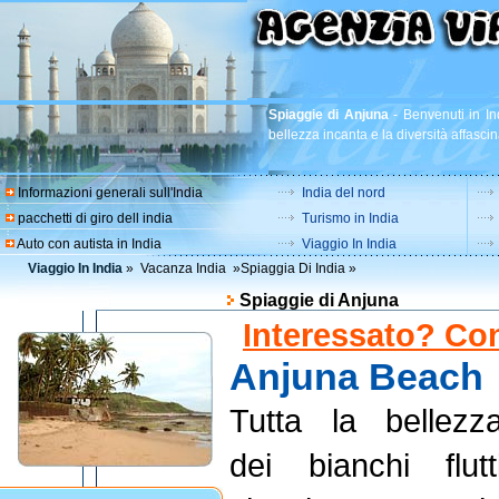
Spiaggie di Anjuna
-
Benvenuti in Ind
bellezza incanta e la diversità affascin
Informazioni generali sull'India
India del nord
pacchetti di giro dell india
Turismo in India
Auto con autista in India
Viaggio In India
Viaggio In India
»
Vacanza India
»
Spiaggia Di India
»
Spiaggie di Anjuna
Interessato? Con
Anjuna Beach
Tutta la bellezz
dei bianchi flutt