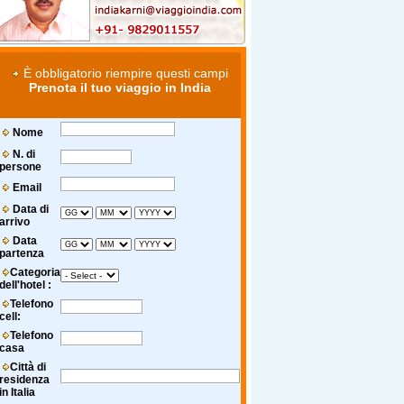
È obbligatorio riempire questi campi
Prenota il tuo viaggio in India
Nome
N. di
persone
Email
Data di
arrivo
Data
partenza
Categoria
dell'hotel :
Telefono
cell:
Telefono
casa
Città di
residenza
in Italia