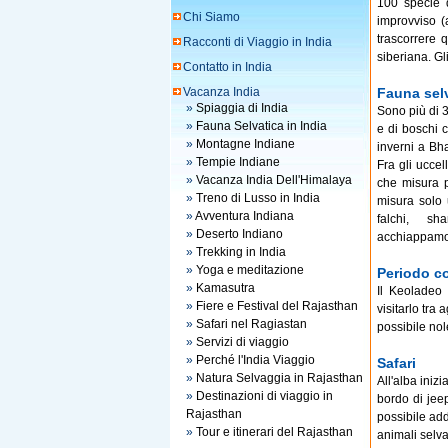
100 specie d
Chi Siamo
improvviso (
trascorrere q
Racconti di Viaggio in India
siberiana. Gl
Contatto in India
Vacanza India
Fauna sel
»
Spiaggia di India
Sono più di 3
»
Fauna Selvatica in India
e di boschi c
»
Montagne Indiane
inverni a Bha
»
Tempie Indiane
Fra gli uccel
»
Vacanza India Dell'Himalaya
che misura p
»
Treno di Lusso in India
misura solo u
»
Avventura Indiana
falchi, sha
»
Deserto Indiano
acchiappamosc
»
Trekking in India
»
Yoga e meditazione
Periodo co
»
Kamasutra
Il Keoladeo 
»
Fiere e Festival del Rajasthan
visitarlo tra
»
Safari nel Ragiastan
possibile nole
»
Servizi di viaggio
»
Perché l'India Viaggio
Safari
»
Natura Selvaggia in Rajasthan
All'alba iniz
»
Destinazioni di viaggio in
bordo di jee
Rajasthan
possibile add
»
Tour e itinerari del Rajasthan
animali selvat