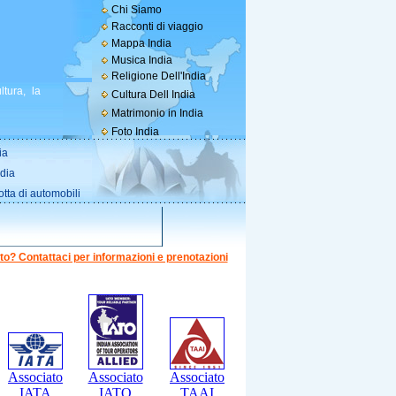
Chi Siamo
Racconti di viaggio
Mappa India
Musica India
Religione Dell'India
tura, la
Cultura Dell India
Matrimonio in India
Foto India
ia
ndia
otta di automobili
to? Contattaci per informazioni e prenotazioni
Associato
Associato
Associato
IATA
IATO
TAAI