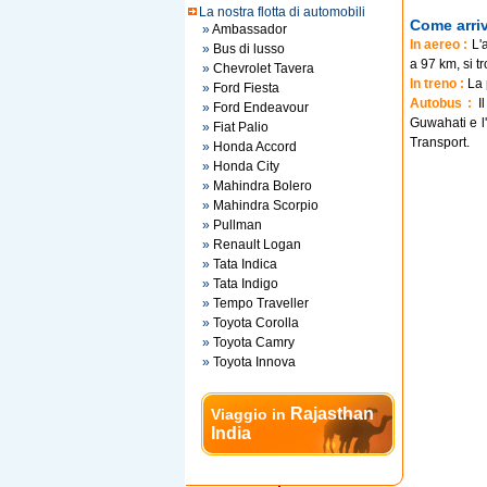
La nostra flotta di automobili
Come arriv
»
Ambassador
In aereo :
L'a
»
Bus di lusso
a 97 km, si t
»
Chevrolet Tavera
In treno :
La p
»
Ford Fiesta
Autobus :
Il
»
Ford Endeavour
Guwahati e l'
»
Fiat Palio
Transport.
»
Honda Accord
»
Honda City
»
Mahindra Bolero
»
Mahindra Scorpio
»
Pullman
»
Renault Logan
»
Tata Indica
»
Tata Indigo
»
Tempo Traveller
»
Toyota Corolla
»
Toyota Camry
»
Toyota Innova
Rajasthan
Viaggio in
India