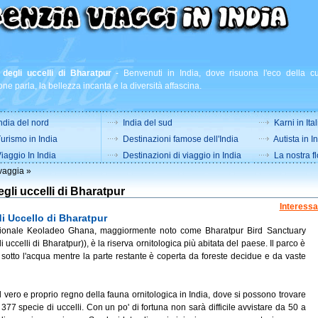
degli uccelli di Bharatpur
-
Benvenuti in India, dove risuona l'eco della cul
one parla, la bellezza incanta e la diversità affascina.
ndia del nord
India del sud
Karni in Ital
urismo in India
Destinazioni famose dell'India
Autista in I
iaggio In India
Destinazioni di viaggio in India
La nostra fl
vaggia
»
gli uccelli di Bharatpur
Interessa
i Uccello di Bharatpur
zionale Keoladeo Ghana, maggiormente noto come Bharatpur Bird Sanctuary
i uccelli di Bharatpur)), è la riserva ornitologica più abitata del paese. Il parco è
 sotto l'acqua mentre la parte restante è coperta da foreste decidue e da vaste
l vero e proprio regno della fauna ornitologica in India, dove si possono trovare
77 specie di uccelli. Con un po' di fortuna non sarà difficile avvistare da 50 a