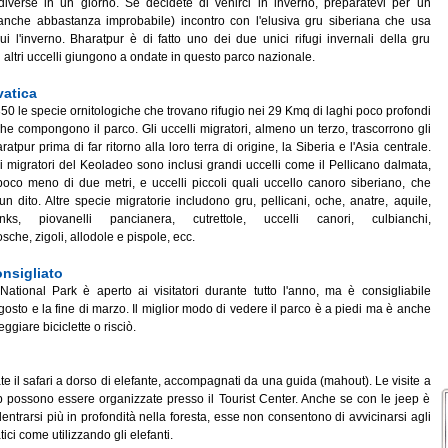
iverse in un giorno. Se decidete di venirci in inverno, preparatevi per un
anche abbastanza improbabile) incontro con l'elusiva gru siberiana che usa
ui l'inverno. Bharatpur è di fatto uno dei due unici rifugi invernali della gru
i altri uccelli giungono a ondate in questo parco nazionale.
vatica
50 le specie ornitologiche che trovano rifugio nei 29 Kmq di laghi poco profondi
he compongono il parco. Gli uccelli migratori, almeno un terzo, trascorrono gli
ratpur prima di far ritorno alla loro terra di origine, la Siberia e l'Asia centrale.
li migratori del Keoladeo sono inclusi grandi uccelli come il Pellicano dalmata,
oco meno di due metri, e uccelli piccoli quali uccello canoro siberiano, che
n dito. Altre specie migratorie includono gru, pellicani, oche, anatre, aquile,
nks, piovanelli pancianera, cutrettole, uccelli canori, culbianchi,
he, zigoli, allodole e pispole, ecc.
nsigliato
National Park è aperto ai visitatori durante tutto l'anno, ma è consigliabile
 agosto e la fine di marzo. Il miglior modo di vedere il parco è a piedi ma è anche
ggiare biciclette o risciò.
iate il safari a dorso di elefante, accompagnati da una guida (mahout). Le visite a
p possono essere organizzate presso il Tourist Center. Anche se con le jeep è
entrarsi più in profondità nella foresta, esse non consentono di avvicinarsi agli
ici come utilizzando gli elefanti.