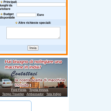
Principali
luoghi da
visitare
Budget
Euro
disponibile
Altre richieste speciali:
Ford Fiesta
,
Toyota Innova
,
Tempo Traveller
,
Ambassador
,
Tata Indigo