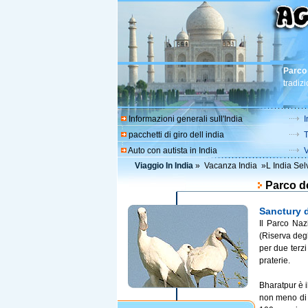
Parco 
tradizi
Informazioni generali sull'India
I
pacchetti di giro dell india
T
Auto con autista in India
V
Viaggio In India
»
Vacanza India
»
L India Sel
Parco de
Sanctury d
Il Parco Na
(Riserva degl
per due terzi
praterie.
Bharatpur è i
non meno di 3