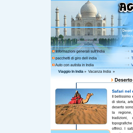
Deser
bellezz
Informazioni generali sull'India
I
pacchetti di giro dell india
T
Auto con autista in India
V
Viaggio In India
»
Vacanza India
»
Deserto
Safari nel
Il bellissimo
di storia, ar
deserto sono
la regione
tradizioni,
topografich
offrirci. I 