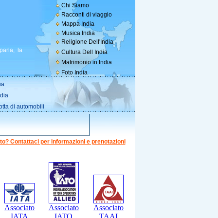
Chi Siamo
Racconti di viaggio
Mappa India
Musica India
Religione Dell'India
parla, la
Cultura Dell India
Matrimonio in India
Foto India
ia
ndia
otta di automobili
to? Contattaci per informazioni e prenotazioni
Associato
Associato
Associato
IATA
IATO
TAAI