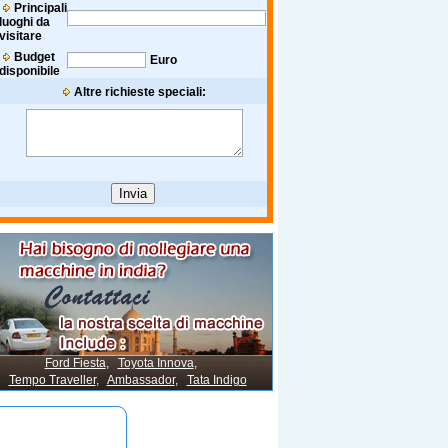
Principali
luoghi da
visitare
Budget
Euro
disponibile
Altre richieste speciali:
Ford Fiesta
,
Toyota Innova
,
Tempo Traveller
,
Ambassador
,
Tata Indigo