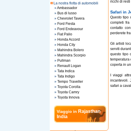
ricchi di rest
La nostra flotta di automobili
»
Ambassador
Safari in 
»
Bus di lusso
Questo tipo d
»
Chevrolet Tavera
completi fra
»
Ford Fiesta
contatto co
»
Ford Endeavour
perderete fra
»
Fiat Palio
»
Honda Accord
Gli artisti lo
»
Honda City
serviti duran
»
Mahindra Bolero
questo tipo 
»
Mahindra Scorpio
temperatura 
»
Pullman
coperta in un
»
Renault Logan
»
Tata Indica
I viaggi att
»
Tata Indigo
incantevoli.
»
Tempo Traveller
safari a cavall
»
Toyota Corolla
»
Toyota Camry
»
Toyota Innova
Rajasthan
Viaggio in
India