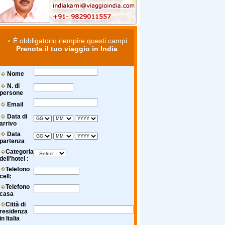
È obbligatorio riempire questi campi
Prenota il tuo viaggio in India
Nome
N. di
persone
Email
Data di
arrivo
Data
partenza
Categoria
dell'hotel :
Telefono
cell:
Telefono
casa
Città di
residenza
in Italia