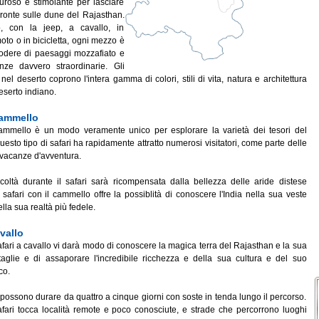
uroso e stimolante per lasciare
pronte sulle dune del Rajasthan.
, con la jeep, a cavallo, in
moto o in bicicletta, ogni mezzo è
odere di paesaggi mozzafiato e
nze davvero straordinarie. Gli
i nel deserto coprono l'intera gamma di colori, stili di vita, natura e architettura
eserto indiano.
cammello
 cammello è un modo veramente unico per esplorare la varietà dei tesori del
esto tipo di safari ha rapidamente attratto numerosi visitatori, come parte delle
 vacanze d'avventura.
icoltà durante il safari sarà ricompensata dalla bellezza delle aride distese
l safari con il cammello offre la possiblità di conoscere l'India nella sua veste
ella sua realtà più fedele.
vallo
afari a cavallo vi darà modo di conoscere la magica terra del Rajasthan e la sua
ttaglie e di assaporare l'incredibile ricchezza e della sua cultura e del suo
co.
 possono durare da quattro a cinque giorni con soste in tenda lungo il percorso.
 safari tocca località remote e poco conosciute, e strade che percorrono luoghi