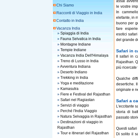
assai avvent
Chi Siamo
le vostre im
In cammello
Racconti di Viaggio in India
elefante, in 
Contatto in India
buono per g
Vacanza India
fare esperie
»
Spiaggia di India
esotici safar
»
Fauna Selvatica in India
del grande d
»
Montagne Indiane
»
Tempie Indiane
Safari in 
»
Vacanza India Dell'Himalaya
Il safari in
»
Treno di Lusso in India
Rajasthan. Qu
»
Avventura Indiana
più ricercate
»
Deserto Indiano
»
Trekking in India
Qualche diff
»
Yoga e meditazione
desertiche. I
»
Kamasutra
originale e n
»
Fiere e Festival del Rajasthan
»
Safari nel Ragiastan
Safari a ca
»
Servizi di viaggio
L'eccitante s
»
Perché l'India Viaggio
storia di ba
»
Natura Selvaggia in Rajasthan
passato stori
»
Destinazioni di viaggio in
Rajasthan
Questi safari
»
Tour e itinerari del Rajasthan
Di solito il