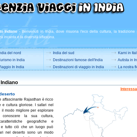
to Indiano
-
Benvenuti in India, dove risuona l'eco della cultura, la tradizione 
a incanta e la diversità affascina.
ndia del nord
India del sud
Karni in Ital
urismo in India
Destinazioni famose dell'India
Autista in I
iaggio In India
Destinazioni di viaggio in India
La nostra fl
 Indiano
Interessa
 deserto
 e affascinante Rajasthan è ricco
te e cultura gloriose. I safari nel
 il modo migliore per esplorare
, conoscere la sua cultura,
 caratteristiche geografiche e
e e tutto ciò che un luogo può
safari nel deserto sono un modo