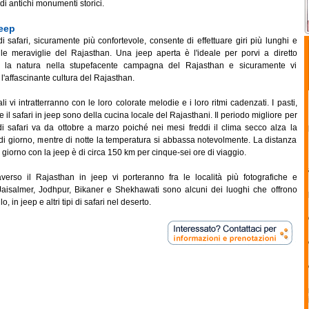
i di antichi monumenti storici.
Jeep
i safari, sicuramente più confortevole, consente di effettuare giri più lunghi e
 le meraviglie del Rajasthan. Una jeep aperta è l'ideale per porvi a diretto
n la natura nella stupefacente campagna del Rajasthan e sicuramente vi
 l'affascinante cultura del Rajasthan.
cali vi intratterranno con le loro colorate melodie e i loro ritmi cadenzati. I pasti,
te il safari in jeep sono della cucina locale del Rajasthani. Il periodo migliore per
di safari va da ottobre a marzo poiché nei mesi freddi il clima secco alza la
di giorno, mentre di notte la temperatura si abbassa notevolmente. La distanza
 giorno con la jeep è di circa 150 km per cinque-sei ore di viaggio.
raverso il Rajasthan in jeep vi porteranno fra le località più fotografiche e
 Jaisalmer, Jodhpur, Bikaner e Shekhawati sono alcuni dei luoghi che offrono
o, in jeep e altri tipi di safari nel deserto.