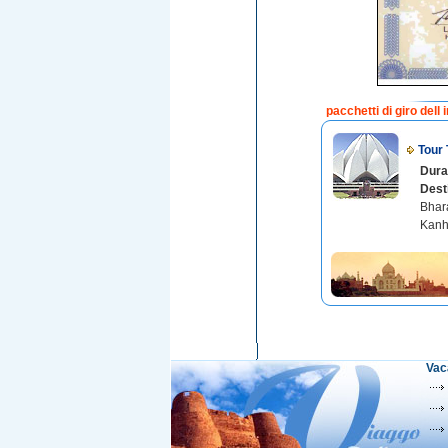
pacchetti di giro dell 
Tour 
Dura
Dest
Bhar
Kanh
Vac