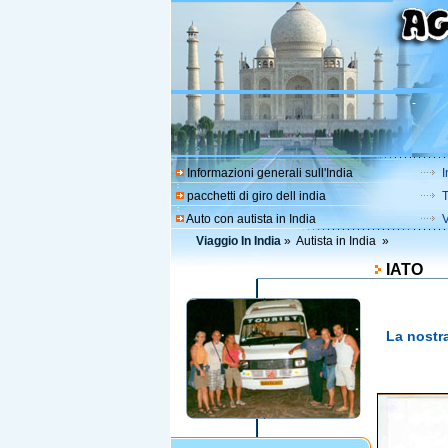
-
Informazioni generali sull'India
I
pacchetti di giro dell india
T
Auto con autista in India
V
Viaggio In India
» Autista in India »
IATO
La nostr