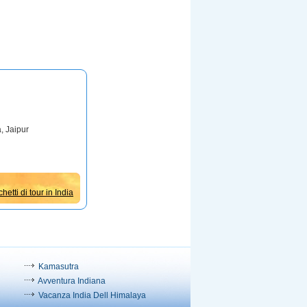
a, Jaipur
hetti di tour in India
Kamasutra
Avventura Indiana
Vacanza India Dell Himalaya