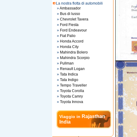
La nostra flotta di automobili
»
Ambassador
»
Bus di lusso
»
Chevrolet Tavera
»
Ford Fiesta
»
Ford Endeavour
»
Fiat Palio
»
Honda Accord
»
Honda City
»
Mahindra Bolero
»
Mahindra Scorpio
»
Pullman
»
Renault Logan
»
Tata Indica
»
Tata Indigo
»
Tempo Traveller
»
Toyota Corolla
»
Toyota Camry
»
Toyota Innova
Rajasthan
Viaggio in
India