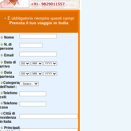
È obbligatorio riempire questi campi
Prenota il tuo viaggio in India
Nome
N. di
persone
Email
Data di
arrivo
Data
partenza
Categoria
dell'hotel :
Telefono
cell:
Telefono
casa
Città di
residenza
in Italia
Principali