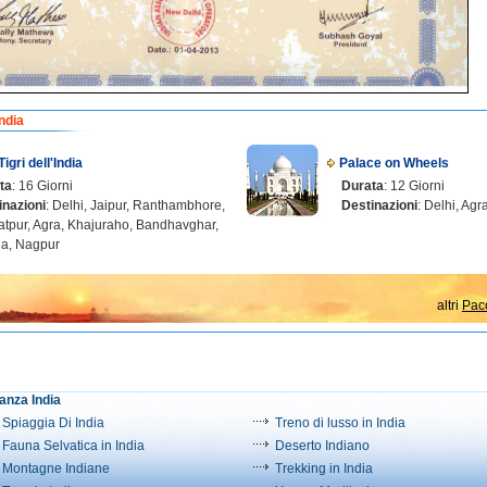
india
Tigri dell'India
Palace on Wheels
ta
: 16 Giorni
Durata
: 12 Giorni
inazioni
: Delhi, Jaipur, Ranthambhore,
Destinazioni
: Delhi, Agr
atpur, Agra, Khajuraho, Bandhavghar,
a, Nagpur
altri
Pacc
anza India
Spiaggia Di India
Treno di lusso in India
Fauna Selvatica in India
Deserto Indiano
Montagne Indiane
Trekking in India