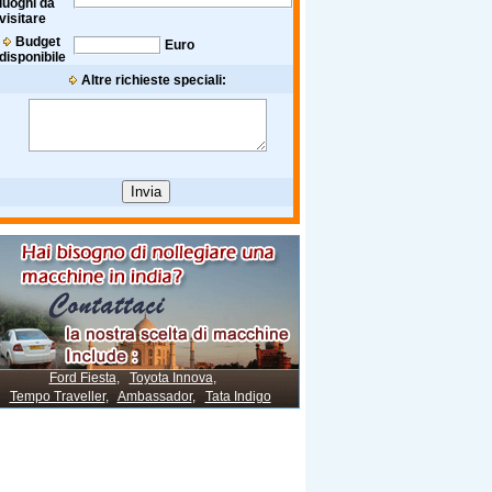
luoghi da
visitare
Budget
Euro
disponibile
Altre richieste speciali:
Ford Fiesta
,
Toyota Innova
,
Tempo Traveller
,
Ambassador
,
Tata Indigo