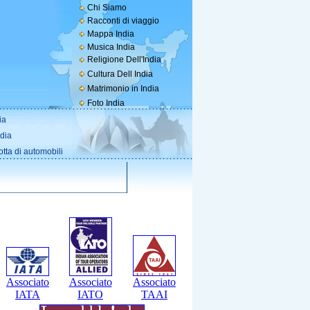
Chi Siamo
Racconti di viaggio
Mappa India
Musica India
Religione Dell'India
Cultura Dell India
Matrimonio in India
Foto India
ia
ndia
otta di automobili
Associato
Associato
Associato
IATA
IATO
TAAI