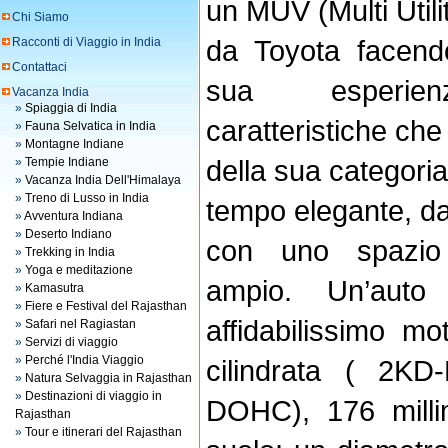
un MUV (Multi Utili
Chi Siamo
da Toyota facendo
Racconti di Viaggio in India
Contattaci
sua esperien
Vacanza India
»
Spiaggia di India
caratteristiche che
»
Fauna Selvatica in India
»
Montagne Indiane
della sua categoria
»
Tempie Indiane
»
Vacanza India Dell'Himalaya
»
Treno di Lusso in India
tempo elegante, da
»
Avventura Indiana
»
Deserto Indiano
con uno spazio 
»
Trekking in India
»
Yoga e meditazione
ampio. Un’aut
»
Kamasutra
»
Fiere e Festival del Rajasthan
affidabilissimo m
»
Safari nel Ragiastan
»
Servizi di viaggio
»
Perché l'India Viaggio
cilindrata ( 2K
»
Natura Selvaggia in Rajasthan
»
Destinazioni di viaggio in
DOHC), 176 millim
Rajasthan
»
Tour e itinerari del Rajasthan