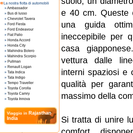
suolo; un diametro
La nostra flotta di automobili
»
Ambassador
e 40 cm. Queste q
»
Bus di lusso
»
Chevrolet Tavera
una guida otti
»
Ford Fiesta
»
Ford Endeavour
ineccepibile per 
»
Fiat Palio
»
Honda Accord
»
Honda City
casa giapponese
»
Mahindra Bolero
»
Mahindra Scorpio
vettura dalle lin
»
Pullman
»
Renault Logan
interni spaziosi e c
»
Tata Indica
»
Tata Indigo
qualità per garant
»
Tempo Traveller
»
Toyota Corolla
massimo della como
»
Toyota Camry
»
Toyota Innova
Rajasthan
Viaggio in
Si tratta di unire 
India
comfort , dispone