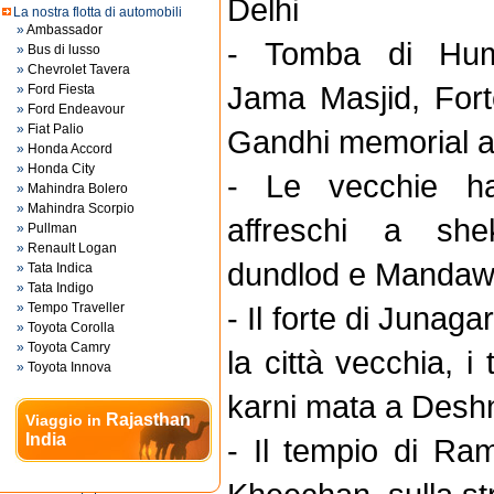
Delhi
La nostra flotta di automobili
»
Ambassador
- Tomba di Hum
»
Bus di lusso
»
Chevrolet Tavera
Jama Masjid, For
»
Ford Fiesta
»
Ford Endeavour
»
Fiat Palio
Gandhi memorial a
»
Honda Accord
»
Honda City
- Le vecchie ha
»
Mahindra Bolero
»
Mahindra Scorpio
affreschi a shek
»
Pullman
»
Renault Logan
dundlod e Manda
»
Tata Indica
»
Tata Indigo
»
Tempo Traveller
- Il forte di Junagar
»
Toyota Corolla
»
Toyota Camry
la città vecchia, i
»
Toyota Innova
karni mata a Des
Rajasthan
Viaggio in
India
- Il tempio di Ram