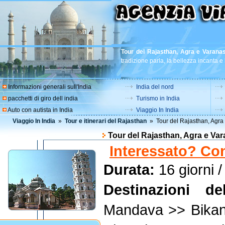
Tour del Rajasthan, Agra e Varanas
tradizione parla, la bellezza incanta e 
Informazioni generali sull'India
India del nord
pacchetti di giro dell india
Turismo in India
Auto con autista in India
Viaggio In India
Viaggio In India
»
Tour e itinerari del Rajasthan
» Tour del Rajasthan, Agra
Tour del Rajasthan, Agra e Var
Interessato? Con
Durata:
16 giorni /
Destinazioni de
Mandava >> Bika