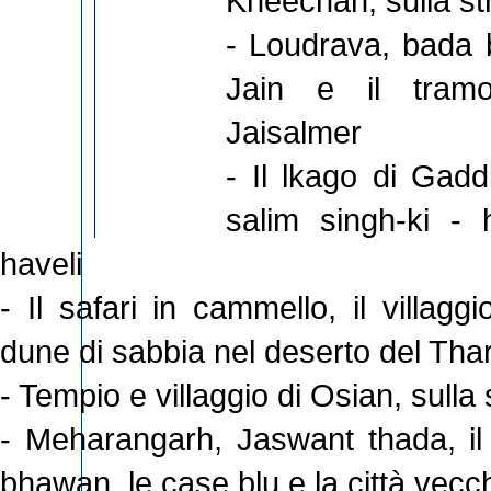
Kheechan, sulla st
- Loudrava, bada b
Jain e il tramo
Jaisalmer
- Il lkago di Gaddis
salim singh-ki - 
haveli
- Il safari in cammello, il villaggi
dune di sabbia nel deserto del Tha
- Tempio e villaggio di Osian, sulla
- Meharangarh, Jaswant thada, i
bhawan, le case blu e la città vecc