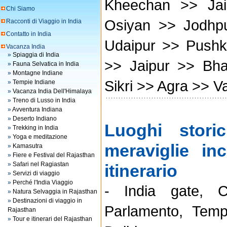
Kheechan >> Jai
Chi Siamo
Osiyan >> Jodhp
Racconti di Viaggio in India
Contatto in India
Udaipur >> Push
Vacanza India
»
Spiaggia di India
>> Jaipur >> Bha
»
Fauna Selvatica in India
»
Montagne Indiane
Sikri >> Agra >> V
»
Tempie Indiane
»
Vacanza India Dell'Himalaya
»
Treno di Lusso in India
»
Avventura Indiana
»
Deserto Indiano
Luoghi storic
»
Trekking in India
»
Yoga e meditazione
meraviglie in
»
Kamasutra
»
Fiere e Festival del Rajasthan
»
Safari nel Ragiastan
itinerario
»
Servizi di viaggio
»
Perché l'India Viaggio
- India gate, C
»
Natura Selvaggia in Rajasthan
»
Destinazioni di viaggio in
Parlamento, Tem
Rajasthan
»
Tour e itinerari del Rajasthan