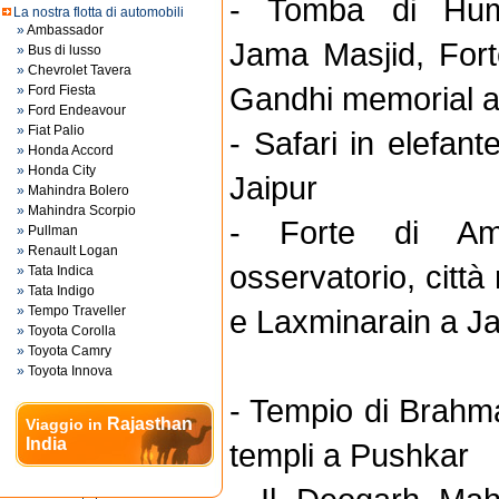
- Tomba di Hum
La nostra flotta di automobili
»
Ambassador
Jama Masjid, For
»
Bus di lusso
»
Chevrolet Tavera
Gandhi memorial a
»
Ford Fiesta
»
Ford Endeavour
»
Fiat Palio
- Safari in elefant
»
Honda Accord
»
Honda City
Jaipur
»
Mahindra Bolero
»
Mahindra Scorpio
- Forte di Amb
»
Pullman
»
Renault Logan
osservatorio, città
»
Tata Indica
»
Tata Indigo
»
Tempo Traveller
e Laxminarain a Ja
»
Toyota Corolla
»
Toyota Camry
»
Toyota Innova
- Tempio di Brahma
Rajasthan
Viaggio in
India
templi a Pushkar