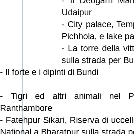
- Il Deogarh Mah
Udaipur
- City palace, Tem
Pichhola, e lake p
- La torre della vit
sulla strada per Bu
- Il forte e i dipinti di Bundi
- Tigri ed altri animali nel 
Ranthambore
- Fatehpur Sikari, Riserva di ucce
National a Bharatpur sulla strada p