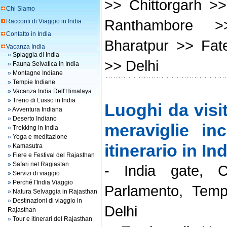
>> Chittorgarh >
Chi Siamo
Ranthambore >
Racconti di Viaggio in India
Contatto in India
Bharatpur >> Fat
Vacanza India
»
Spiaggia di India
>> Delhi
»
Fauna Selvatica in India
»
Montagne Indiane
»
Tempie Indiane
»
Vacanza India Dell'Himalaya
»
Treno di Lusso in India
Luoghi da visi
»
Avventura Indiana
»
Deserto Indiano
meraviglie in
»
Trekking in India
»
Yoga e meditazione
itinerario in In
»
Kamasutra
»
Fiere e Festival del Rajasthan
»
Safari nel Ragiastan
- India gate, C
»
Servizi di viaggio
»
Perché l'India Viaggio
Parlamento, Tem
»
Natura Selvaggia in Rajasthan
»
Destinazioni di viaggio in
Delhi
Rajasthan
»
Tour e itinerari del Rajasthan