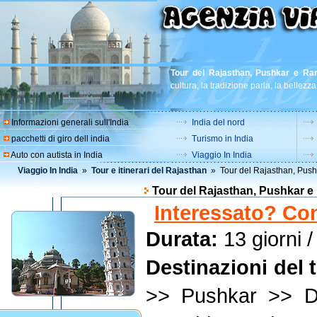
Tour del Rajasthan, Pushkar e Ra
cultura, la tradizione parla, la bellezza
Informazioni generali sull'India
India del nord
pacchetti di giro dell india
Turismo in India
Auto con autista in India
Viaggio In India
Viaggio In India
»
Tour e itinerari del Rajasthan
» Tour del Rajasthan, Pus
Tour del Rajasthan, Pushkar 
Interessato? Con
Durata:
13 giorni /
Destinazioni del 
>> Pushkar >> D