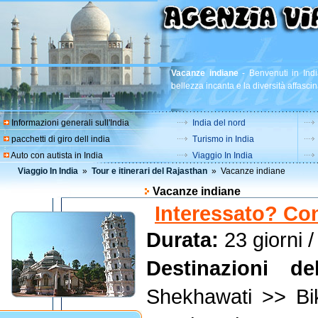
Vacanze indiane
-
Benvenuti in Indi
bellezza incanta e la diversità affascin
Informazioni generali sull'India
India del nord
pacchetti di giro dell india
Turismo in India
Auto con autista in India
Viaggio In India
Viaggio In India
»
Tour e itinerari del Rajasthan
» Vacanze indiane
Vacanze indiane
Interessato? Con
Durata:
23 giorni /
Destinazioni de
Shekhawati >> B