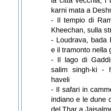
la città vecchia, i
karni mata a Des
- Il tempio di Ram
Kheechan, sulla st
- Loudrava, bada b
e il tramonto nella 
- Il lago di Gaddis
salim singh-ki - 
haveli
- Il safari in cammel
indiano e le dune 
del Thar a Jaisalm