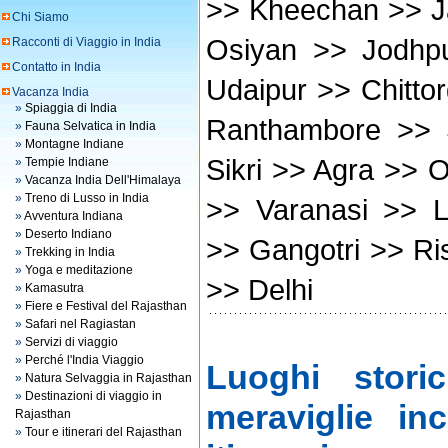
>> Kheechan >> J
Chi Siamo
Osiyan >> Jodhp
Racconti di Viaggio in India
Contatto in India
Udaipur >> Chitto
Vacanza India
»
Spiaggia di India
Ranthambore >> 
»
Fauna Selvatica in India
»
Montagne Indiane
Sikri >> Agra >> 
»
Tempie Indiane
»
Vacanza India Dell'Himalaya
»
Treno di Lusso in India
>> Varanasi >> L
»
Avventura Indiana
»
Deserto Indiano
>> Gangotri >> Ri
»
Trekking in India
»
Yoga e meditazione
>> Delhi
»
Kamasutra
»
Fiere e Festival del Rajasthan
»
Safari nel Ragiastan
»
Servizi di viaggio
»
Perché l'India Viaggio
Luoghi storic
»
Natura Selvaggia in Rajasthan
»
Destinazioni di viaggio in
meraviglie in
Rajasthan
»
Tour e itinerari del Rajasthan