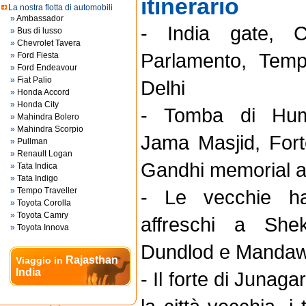
itinerario
La nostra flotta di automobili
»
Ambassador
- India gate, C
»
Bus di lusso
»
Chevrolet Tavera
Parlamento, Tem
»
Ford Fiesta
»
Ford Endeavour
»
Fiat Palio
Delhi
»
Honda Accord
»
Honda City
- Tomba di Hum
»
Mahindra Bolero
»
Mahindra Scorpio
Jama Masjid, For
»
Pullman
»
Renault Logan
Gandhi memorial a
»
Tata Indica
»
Tata Indigo
»
Tempo Traveller
- Le vecchie ha
»
Toyota Corolla
»
Toyota Camry
affreschi a Shek
»
Toyota Innova
Dundlod e Manda
Rajasthan
Viaggio in
India
- Il forte di Junagar