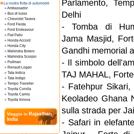
Parlamento, Tem
La nostra flotta di automobili
»
Ambassador
Delhi
»
Bus di lusso
»
Chevrolet Tavera
- Tomba di Hum
»
Ford Fiesta
»
Ford Endeavour
»
Fiat Palio
Jama Masjid, For
»
Honda Accord
»
Honda City
Gandhi memorial a
»
Mahindra Bolero
»
Mahindra Scorpio
- Il simbolo dell'a
»
Pullman
»
Renault Logan
TAJ MAHAL, Forte 
»
Tata Indica
»
Tata Indigo
»
Tempo Traveller
- Fatehpur Sikari, 
»
Toyota Corolla
»
Toyota Camry
Keoladeo Ghana N
»
Toyota Innova
sulla strada per Ja
Rajasthan
Viaggio in
India
- Safari in elefant