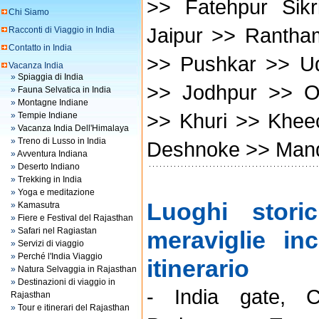
>> Fatehpur Sik
Chi Siamo
Jaipur >> Rantha
Racconti di Viaggio in India
Contatto in India
>> Pushkar >> U
Vacanza India
»
Spiaggia di India
>> Jodhpur >> O
»
Fauna Selvatica in India
»
Montagne Indiane
>> Khuri >> Khee
»
Tempie Indiane
»
Vacanza India Dell'Himalaya
»
Treno di Lusso in India
Deshnoke >> Mand
»
Avventura Indiana
»
Deserto Indiano
»
Trekking in India
»
Yoga e meditazione
Luoghi storic
»
Kamasutra
»
Fiere e Festival del Rajasthan
»
Safari nel Ragiastan
meraviglie in
»
Servizi di viaggio
»
Perché l'India Viaggio
itinerario
»
Natura Selvaggia in Rajasthan
»
Destinazioni di viaggio in
- India gate, C
Rajasthan
»
Tour e itinerari del Rajasthan