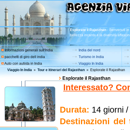
Esplorate il Rajasthan
-
Benvenuti in 
bellezza incanta e la diversità affascin
Informazioni generali sull'India
India del nord
pacchetti di giro dell india
Turismo in India
Auto con autista in India
Viaggio In India
Viaggio In India
»
Tour e itinerari del Rajasthan
» Esplorate il Rajasthan
Esplorate il Rajasthan
Interessato? Con
Durata:
14 giorni /
Destinazioni del 