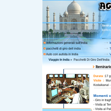
Itenir
bellezz
Informazioni generali sull'India
I
pacchetti di giro dell india
T
Auto con autista in India
V
Viaggio In India
»
Pacchetti Di Giro Dell'India
Itenirar
Durata :
17 g
Visite :
Mumb
Kodaikanal -
Momenti c
- Giro in trag
- Visita al T
- Visita al P