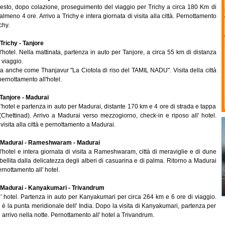
resto, dopo colazione, proseguimento del viaggio per Trichy a circa 180 Km di
almeno 4 ore. Arrivo a Trichy e intera giornata di visita alla città. Pernottamento
chy.
Trichy - Tanjore
'hotel. Nella mattinata, partenza in auto per Tanjore, a circa 55 km di distanza
 viaggio.
ta anche come Thanjavur "La Ciotola di riso del TAMIL NADU". Visita della città
pernottamento all'hotel.
Tanjore - Madurai
'hotel e partenza in auto per Madurai, distante 170 km e 4 ore di strada e tappa
(Chettinad). Arrivo a Madurai verso mezzogiorno, check-in e riposo all' hotel.
 visita alla città e pernottamento a Madurai.
Madurai - Rameshwaram - Madurai
'hotel e intera giornata di visita a Rameshwaram, città di meraviglie e di dune
ellita dalla delicatezza degli alberi di casuarina e di palma. Ritorno a Madurai
ernottamento all' hotel.
Madurai - Kanyakumari - Trivandrum
l' hotel. Partenza in auto per Kanyakumari per circa 264 km e 6 ore di viaggio.
è la punta meridionale dell' India. Dopo la visita di Kanyakumari, partenza per
arrivo nella notte. Pernottamento all' hotel a Trivandrum.