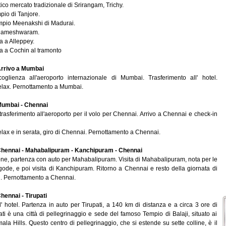
ntico mercato tradizionale di Srirangam, Trichy.
mpio di Tanjore.
empio Meenakshi di Madurai.
 Rameshwaram.
ca a Alleppey.
ca a Cochin al tramonto
rrivo a Mumbai
oglienza all'aeroporto internazionale di Mumbai. Trasferimento all' hotel.
relax. Pernottamento a Mumbai.
umbai - Chennai
rasferimento all'aeroporto per il volo per Chennai. Arrivo a Chennai e check-in
elax e in serata, giro di Chennai. Pernottamento a Chennai.
hennai - Mahabalipuram - Kanchipuram - Chennai
ne, partenza con auto per Mahabalipuram. Visita di Mahabalipuram, nota per le
gode, e poi visita di Kanchipuram. Ritorno a Chennai e resto della giornata di
el. Pernottamento a Chennai.
hennai - Tirupati
' hotel. Partenza in auto per Tirupati, a 140 km di distanza e a circa 3 ore di
ati è una città di pellegrinaggio e sede del famoso Tempio di Balaji, situato ai
mala Hills. Questo centro di pellegrinaggio, che si estende su sette colline, è il