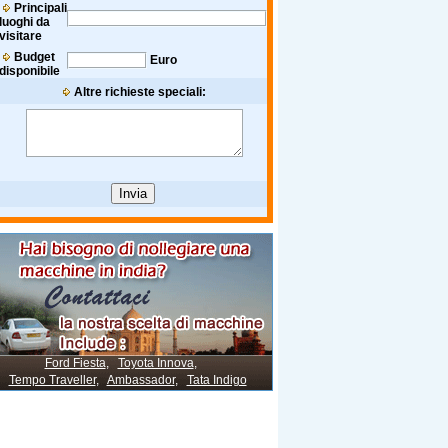
Principali
luoghi da
visitare
Budget
Euro
disponibile
Altre richieste speciali:
Ford Fiesta
,
Toyota Innova
,
Tempo Traveller
,
Ambassador
,
Tata Indigo