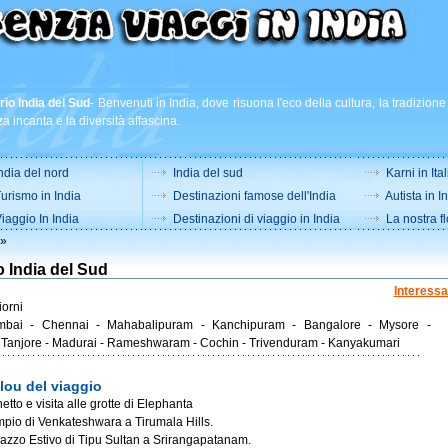
ario India del Sud
-
Benvenuti in India, dove risuona l'eco della cultura, la tradizione 
a incanta e la diversità affascina.
ndia del nord
India del sud
Karni in Ital
urismo in India
Destinazioni famose dell'India
Autista in I
iaggio In India
Destinazioni di viaggio in India
La nostra fl
»
io India del Sud
Interessa
iorni
ai - Chennai - Mahabalipuram - Kanchipuram - Bangalore - Mysore -
 Tanjore - Madurai - Rameshwaram - Cochin - Trivenduram - Kanyakumari
lou del viaggio
hetto e visita alle grotte di Elephanta
empio di Venkateshwara a Tirumala Hills.
alazzo Estivo di Tipu Sultan a Srirangapatanam.