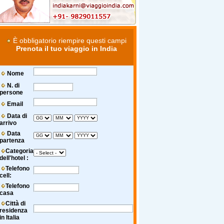
È obbligatorio riempire questi campi
Prenota il tuo viaggio in India
Nome
N. di
persone
Email
Data di
arrivo
Data
partenza
Categoria
dell'hotel :
Telefono
cell:
Telefono
casa
Città di
residenza
in Italia