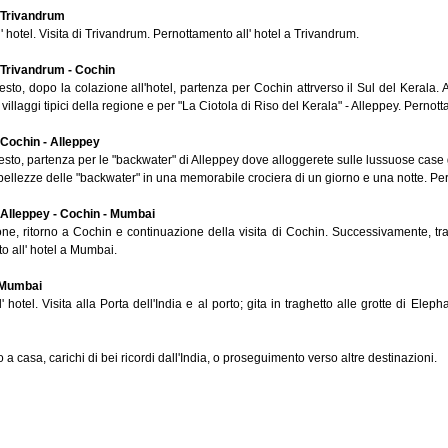
Trivandrum
' hotel. Visita di Trivandrum. Pernottamento all' hotel a Trivandrum.
Trivandrum - Cochin
esto, dopo la colazione all'hotel, partenza per Cochin attrverso il Sul del Kerala.
 villaggi tipici della regione e per "La Ciotola di Riso del Kerala" - Alleppey. Pernot
Cochin - Alleppey
esto, partenza per le "backwater" di Alleppey dove alloggerete sulle lussuose case g
bellezze delle "backwater" in una memorabile crociera di un giorno e una notte. Pe
Alleppey - Cochin - Mumbai
ne, ritorno a Cochin e continuazione della visita di Cochin. Successivamente, tra
o all' hotel a Mumbai.
Mumbai
' hotel. Visita alla Porta dell'India e al porto; gita in traghetto alle grotte di Elep
o a casa, carichi di bei ricordi dall'India, o proseguimento verso altre destinazioni.