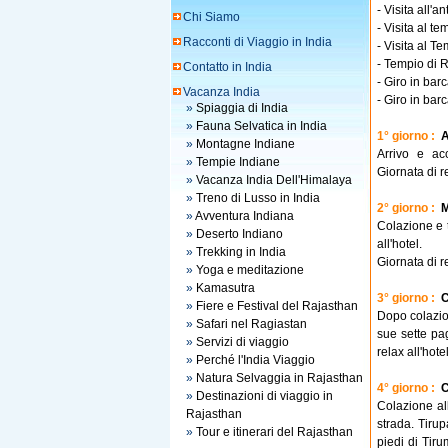
- Visita all'a
Chi Siamo
- Visita al te
Racconti di Viaggio in India
- Visita al T
- Tempio di
Contatto in India
- Giro in bar
Vacanza India
- Giro in bar
»
Spiaggia di India
»
Fauna Selvatica in India
1° giorno :
A
»
Montagne Indiane
Arrivo e acc
»
Tempie Indiane
Giornata di 
»
Vacanza India Dell'Himalaya
»
Treno di Lusso in India
2° giorno :
M
»
Avventura Indiana
Colazione e t
»
Deserto Indiano
all'hotel.
»
Trekking in India
Giornata di r
»
Yoga e meditazione
»
Kamasutra
3° giorno :
C
»
Fiere e Festival del Rajasthan
Dopo colazio
»
Safari nel Ragiastan
sue sette pa
»
Servizi di viaggio
relax all'hot
»
Perché l'India Viaggio
»
Natura Selvaggia in Rajasthan
4° giorno :
C
»
Destinazioni di viaggio in
Colazione all
Rajasthan
strada. Tirup
»
Tour e itinerari del Rajasthan
piedi di Tiru