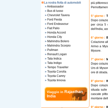
La nostra flotta di automobili
più pittoresco
»
Ambassador
Pernottamento
»
Bus di lusso
»
Chevrolet Tavera
5° giorno :
T
»
Ford Fiesta
Dopo colazio
»
Ford Endeavour
per circa 5 
»
Fiat Palio
dell'India, a
»
Honda Accord
»
Honda City
6° giorno :
B
»
Mahindra Bolero
Colazione all
»
Mahindra Scorpio
Arrivo a Myso
»
Pullman
Mysore.
»
Renault Logan
»
Tata Indica
7° giorno :
M
»
Tata Indigo
Dopo colazion
»
Tempo Traveller
Urs di Mysor
»
Toyota Corolla
ore di strada
»
Toyota Camry
»
Toyota Innova
8° giorno :
K
Dopo colazio
situata sull
Rajasthan
Viaggio in
cascate pitt
India
montane dell'
9° giorno :
K