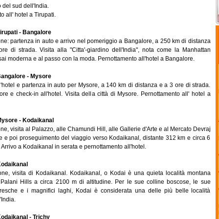
 del sud dell'India.
 all' hotel a Tirupati.
irupati - Bangalore
ne: partenza in auto e arrivo nel pomeriggio a Bangalore, a 250 km di distanza
ore di strada. Visita alla "Citta'-giardino dell'India", nota come la Manhattan
ssai moderna e al passo con la moda. Pernottamento all'hotel a Bangalore.
angalore - Mysore
'hotel e partenza in auto per Mysore, a 140 km di distanza e a 3 ore di strada.
re e check-in all'hotel. Visita della città di Mysore. Pernottamento all' hotel a
ysore - Kodaikanal
e, visita al Palazzo, alle Chamundi Hill, alle Gallerie d'Arte e al Mercato Devraj
e e poi proseguimento del viaggio verso Kodaikanal, distante 312 km e circa 6
. Arrivo a Kodaikanal in serata e pernottamento all'hotel.
odaikanal
ne, visita di Kodaikanal. Kodaikanal, o Kodai è una quieta località montana
e Palani Hills a circa 2100 m di altitudine. Per le sue colline boscose, le sue
oresche e i magnifici laghi, Kodai è considerata una delle più belle località
India.
odaikanal - Trichy