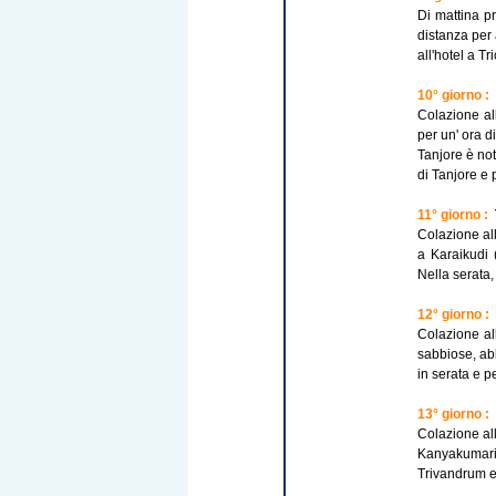
Di mattina p
distanza per 
all'hotel a Tri
10° giorno :
Colazione all
per un' ora di
Tanjore è no
di Tanjore e 
11° giorno :
Colazione all
a Karaikudi 
Nella serata,
12° giorno :
Colazione all
sabbiose, abb
in serata e p
13° giorno :
Colazione al
Kanyakumari 
Trivandrum e 