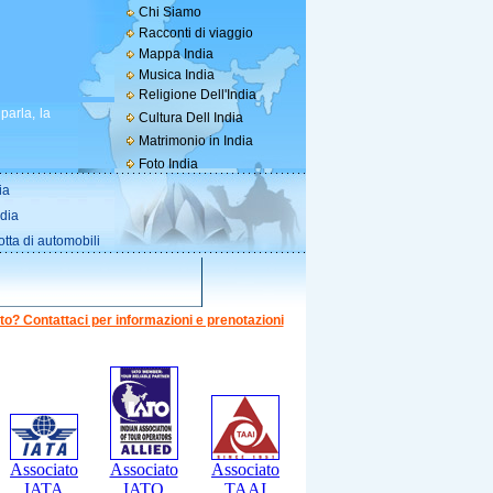
Chi Siamo
Racconti di viaggio
Mappa India
Musica India
Religione Dell'India
parla, la
Cultura Dell India
Matrimonio in India
Foto India
ia
ndia
otta di automobili
to? Contattaci per informazioni e prenotazioni
Associato
Associato
Associato
IATA
IATO
TAAI