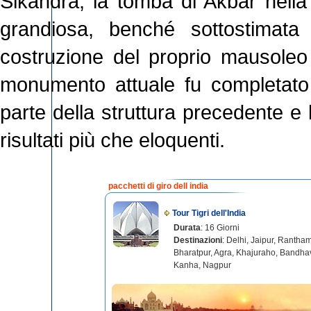
Sikandra, la tomba di Akbar nella
grandiosa, benché sottostimata 
costruzione del proprio mausoleo 
monumento attuale fu completato 
parte della struttura precedente e 
risultati più che eloquenti.
pacchetti di giro dell india
Tour Tigri dell'India
Durata
: 16 Giorni
Destinazioni
: Delhi, Jaipur, Rantha
Bharatpur, Agra, Khajuraho, Bandha
Kanha, Nagpur