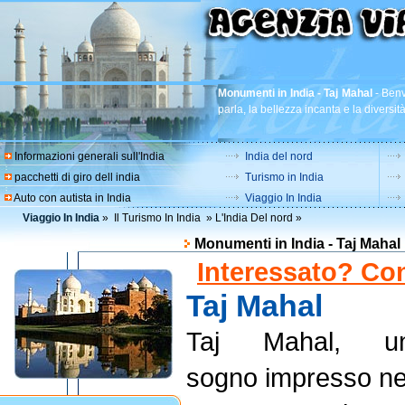
Monumenti in India - Taj Mahal
-
Benv
parla, la bellezza incanta e la diversit
Informazioni generali sull'India
India del nord
pacchetti di giro dell india
Turismo in India
Auto con autista in India
Viaggio In India
Viaggio In India
»
Il Turismo In India
»
L'India Del nord
»
Monumenti in India - Taj Mahal
Interessato? Con
Taj Mahal
Taj Mahal, u
sogno impresso ne