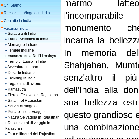
marmo latteo
Chi Siamo
l'incomparabile
Racconti di Viaggio in India
Contatto in India
monumento ch
Vacanza India
»
Spiaggia di India
incarna la bellezz
»
Fauna Selvatica in India
»
Montagne Indiane
In memoria del
»
Tempie Indiane
»
Vacanza India Dell'Himalaya
»
Treno di Lusso in India
Shahjahan, Mumt
»
Avventura Indiana
»
Deserto Indiano
senz'altro il pi
»
Trekking in India
»
Yoga e meditazione
dell'India alla d
»
Kamasutra
»
Fiere e Festival del Rajasthan
sua bellezza est
»
Safari nel Ragiastan
»
Servizi di viaggio
»
Perché l'India Viaggio
questo grandioso edi
»
Natura Selvaggia in Rajasthan
»
Destinazioni di viaggio in
una combinazione
Rajasthan
»
Tour e itinerari del Rajasthan