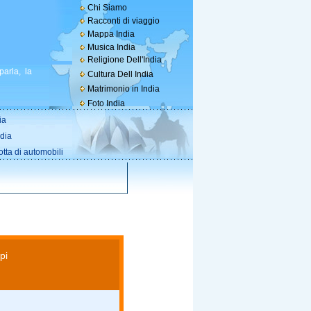
Chi Siamo
Racconti di viaggio
Mappa India
Musica India
Religione Dell'India
parla, la
Cultura Dell India
Matrimonio in India
Foto India
ia
ndia
otta di automobili
pi