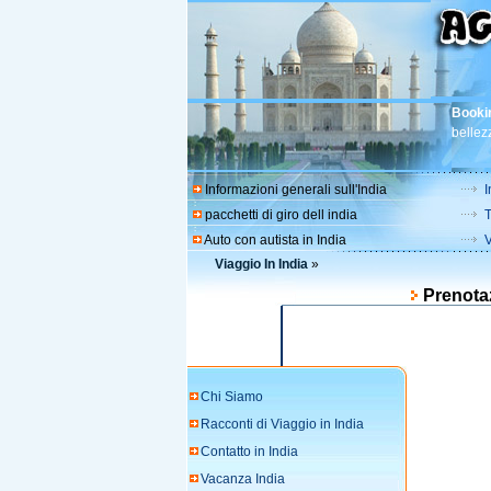
Booki
bellezz
Informazioni generali sull'India
I
pacchetti di giro dell india
T
Auto con autista in India
V
Viaggio In India
»
Prenota
Chi Siamo
Racconti di Viaggio in India
Contatto in India
Vacanza India