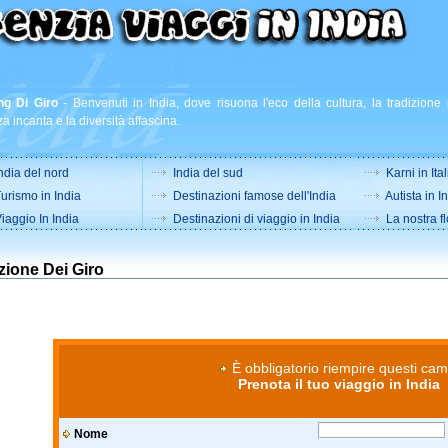
ng Di Giro
-
Benvenuti in India, dove risuona l'eco della cultura, la tradizione 
a incanta e la diversità affascina.
ndia del nord
India del sud
Karni in Ital
urismo in India
Destinazioni famose dell'India
Autista in I
iaggio In India
Destinazioni di viaggio in India
La nostra fl
zione Dei Giro
È obbligatorio riempire questi cam
Prenota il tuo viaggio in India
Nome