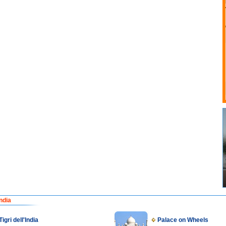
india
Tigri dell'India
Palace on Wheels