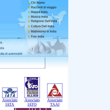
Chi Siamo
Racconti di viaggio
Mappa India
Musica India
Religione Dell'India
Cultura Dell India
Matrimonio in India
Foto India
ia
ndia
otta di automobili
Associato
Associato
Associato
IATA
IATO
TAAI