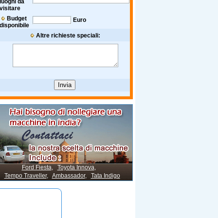
luoghi da
visitare
Budget
Euro
disponibile
Altre richieste speciali:
Ford Fiesta
,
Toyota Innova
,
Tempo Traveller
,
Ambassador
,
Tata Indigo