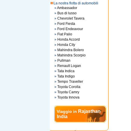
La nostra flotta di automobili
»
Ambassador
»
Bus di lusso
»
Chevrolet Tavera
»
Ford Fiesta
»
Ford Endeavour
»
Fiat Palio
»
Honda Accord
»
Honda City
»
Mahindra Bolero
»
Mahindra Scorpio
»
Pullman
»
Renault Logan
»
Tata Indica
»
Tata Indigo
»
Tempo Traveller
»
Toyota Corolla
»
Toyota Camry
»
Toyota Innova
Rajasthan
Viaggio in
India