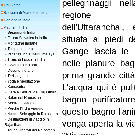
pellegrinaggi nell
Chi Siamo
regione
Racconti di Viaggio in India
Contatto in India
dell'Uttaranchal, 
Vacanza India
»
Spiaggia di India
situata ai piedi d
»
Fauna Selvatica in India
»
Montagne Indiane
Gange lascia le
»
Tempie Indiane
»
Vacanza India Dell'Himalaya
»
Treno di Lusso in India
nelle pianure ba
»
Avventura Indiana
»
Deserto Indiano
prima grande citt
»
Trekking in India
»
Yoga e meditazione
L'acqua qui è puli
»
Kamasutra
»
Fiere e Festival del Rajasthan
bagno purificato
»
Safari nel Ragiastan
»
Servizi di viaggio
»
Perché l'India Viaggio
questo bagno l'ani
»
Natura Selvaggia in Rajasthan
»
Destinazioni di viaggio in
venga aperta la via 
Rajasthan
»
Tour e itinerari del Rajasthan