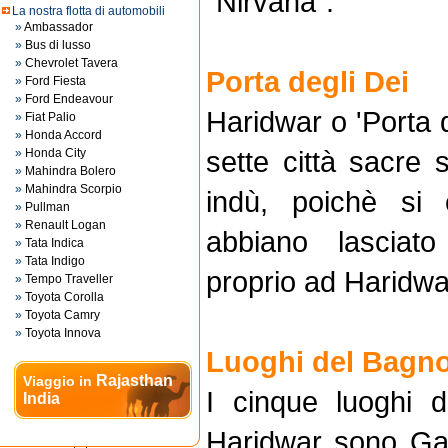
"Nirvana".
La nostra flotta di automobili
»
Ambassador
»
Bus di lusso
»
Chevrolet Tavera
Porta degli Dei
»
Ford Fiesta
»
Ford Endeavour
Haridwar o 'Porta d
»
Fiat Palio
»
Honda Accord
sette città sacre 
»
Honda City
»
Mahindra Bolero
»
Mahindra Scorpio
indù, poichè si
»
Pullman
»
Renault Logan
abbiano lasciat
»
Tata Indica
»
Tata Indigo
proprio ad Haridwa
»
Tempo Traveller
»
Toyota Corolla
»
Toyota Camry
»
Toyota Innova
Luoghi del Bagn
Rajasthan
Viaggio in
I cinque luoghi 
India
Haridwar sono Ga