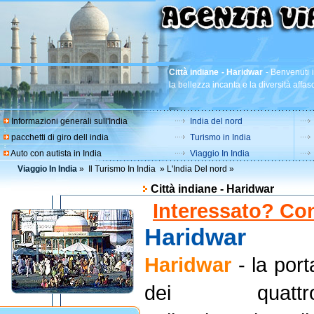
Città indiane - Haridwar
-
Benvenuti i
la bellezza incanta e la diversità affas
Informazioni generali sull'India
India del nord
pacchetti di giro dell india
Turismo in India
Auto con autista in India
Viaggio In India
Viaggio In India
»
Il Turismo In India
»
L'India Del nord
»
Città indiane - Haridwar
Interessato? Con
Haridwar
Haridwar
- la port
dei quattr