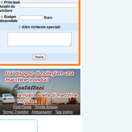
Principali
luoghi da
visitare
Budget
Euro
disponibile
Altre richieste speciali:
Ford Fiesta
,
Toyota Innova
,
Tempo Traveller
,
Ambassador
,
Tata Indigo