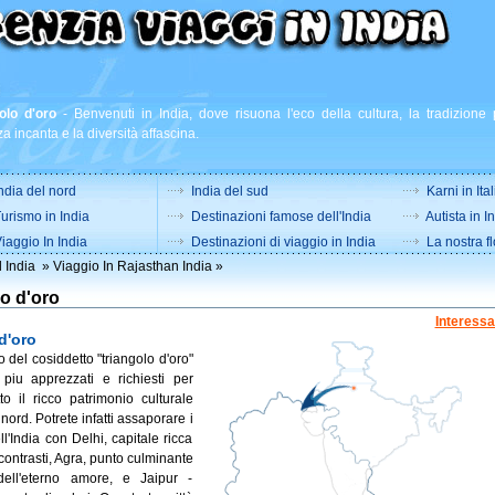
olo d'oro
-
Benvenuti in India, dove risuona l'eco della cultura, la tradizione 
a incanta e la diversità affascina.
ndia del nord
India del sud
Karni in Ital
urismo in India
Destinazioni famose dell'India
Autista in I
iaggio In India
Destinazioni di viaggio in India
La nostra fl
 India
»
Viaggio In Rajasthan India
»
o d'oro
Interessa
d'oro
ico del cosiddetto "triangolo d'oro"
piu apprezzati e richiesti per
to il ricco patrimonio culturale
 nord. Potrete infatti assaporare i
ell'India con Delhi, capitale ricca
i contrasti, Agra, punto culminante
 dell'eterno amore, e Jaipur -