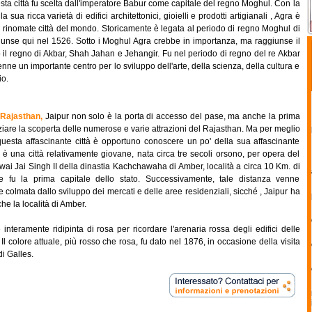
ta città fu scelta dall'imperatore Babur come capitale del regno Moghul. Con la
a sua ricca varietà di edifici architettonici, gioielli e prodotti artigianali , Agra è
ù rinomate città del mondo. Storicamente è legata al periodo di regno Moghul di
iunse qui nel 1526. Sotto i Moghul Agra crebbe in importanza, ma raggiunse il
 il regno di Akbar, Shah Jahan e Jehangir. Fu nel periodo di regno del re Akbar
nne un importante centro per lo sviluppo dell'arte, della scienza, della cultura e
o.
 Rajasthan,
Jaipur non solo è la porta di accesso del pase, ma anche la prima
ziare la scoperta delle numerose e varie attrazioni del Rajasthan. Ma per meglio
uesta affascinante città è opportuno conoscere un po' della sua affascinante
r è una città relativamente giovane, nata circa tre secoli orsono, per opera del
ai Jai Singh II della dinastia Kachchawaha di Amber, località a circa 10 Km. di
he fu la prima capitale dello stato. Successivamente, tale distanza venne
colmata dallo sviluppo dei mercati e delle aree residenziali, sicché , Jaipur ha
he la località di Amber.
interamente ridipinta di rosa per ricordare l'arenaria rossa degli edifici delle
 Il colore attuale, più rosso che rosa, fu dato nel 1876, in occasione della visita
di Galles.