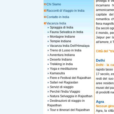
prodiga e vib
Chi Siamo
incarnano l
armonicamen
Racconti di Viaggio in India
capitale de
Contatto in India
romantica c
Vacanza India
fiera magnifi
»
Spiaggia di India
Da secoli ogni
»
Fauna Selvatica in India
il mondo, per
»
Montagne Indiane
Jaipur per l
»
Tempie Indiane
all'amore, il 
»
Vacanza India Dell'Himalaya
»
Treno di Lusso in India
Città del "tr
»
Avventura Indiana
»
Deserto Indiano
Delhi
»
Trekking in India
Delhi - la ca
»
Yoga e meditazione
rapido tasso d
»
Kamasutra
17 secolo, es
»
Fiere e Festival del Rajasthan
resti del suo
»
Safari nel Ragiastan
aree residenz
»
Servizi di viaggio
musei del pae
»
Perché l'India Viaggio
di prodotti na
»
Natura Selvaggia in Rajasthan
»
Destinazioni di viaggio in
Agra
Rajasthan
Nessun giro 
»
Tour e itinerari del Rajasthan
Agra, la cit