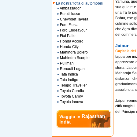
Yamuna, ques
La nostra flotta di automobili
sua quiete e l
»
Ambassador
una fra le pi
»
Bus di lusso
Babur, che g
»
Chevrolet Tavera
culmine sotto
»
Ford Fiesta
che Agra dive
»
Ford Endeavour
del commerci
»
Fiat Palio
»
Honda Accord
Jaipur
»
Honda City
Capitale del
»
Mahindra Bolero
tappa per ini
»
Mahindra Scorpio
apprezzare q
»
Pullman
storia. Jaipu
»
Renault Logan
Maharaja Saw
»
Tata Indica
distanza, c
»
Tata Indigo
gradualmente 
»
Tempo Traveller
assorbito anc
»
Toyota Corolla
»
Toyota Camry
Jaipur venne 
»
Toyota Innova
città moghul.
del Principe 
Rajasthan
Viaggio in
India