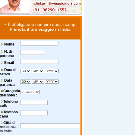
È obbligatorio riempire questi campi
Prenota il tuo viaggio in India
Nome
N. di
persone
Email
Data di
arrivo
Data
partenza
Categoria
dell'hotel :
Telefono
cell:
Telefono
casa
Città di
residenza
in Italia