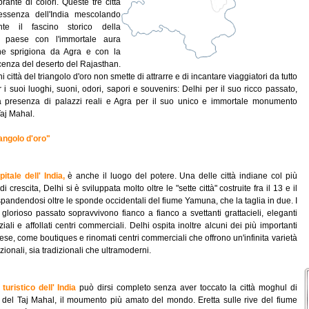
rante di colori. Queste tre città
'essenza dell'India mescolando
te il fascino storico della
l paese con l'immortale aura
he sprigiona da Agra e con la
cenza del deserto del Rajasthan.
 città del triangolo d'oro non smette di attrarre e di incantare viaggiatori da tutto
 i suoi luoghi, suoni, odori, sapori e souvenirs: Delhi per il suo ricco passato,
a presenza di palazzi reali e Agra per il suo unico e immortale monumento
Taj Mahal.
iangolo d'oro"
pitale dell' India,
è anche il luogo del potere. Una delle città indiane col più
i crescita, Delhi si è sviluppata molto oltre le "sette città" costruite fra il 13 e il
pandendosi oltre le sponde occidentali del fiume Yamuna, che la taglia in due. I
 glorioso passato sopravvivono fianco a fianco a svettanti grattacieli, eleganti
iali e affollati centri commerciali. Delhi ospita inoltre alcuni dei più importanti
se, come boutiques e rinomati centri commerciali che offrono un'infinita varietà
zionali, sia tradizionali che ultramoderni.
turistico dell' India
può dirsi completo senza aver toccato la città moghul di
tà del Taj Mahal, il moumento più amato del mondo. Eretta sulle rive del fiume