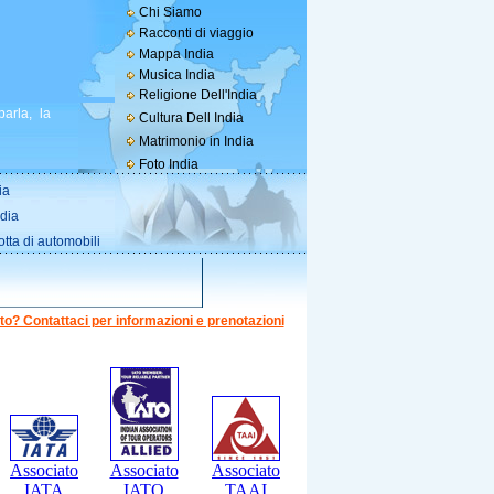
Chi Siamo
Racconti di viaggio
Mappa India
Musica India
Religione Dell'India
parla, la
Cultura Dell India
Matrimonio in India
Foto India
ia
ndia
otta di automobili
to? Contattaci per informazioni e prenotazioni
Associato
Associato
Associato
IATA
IATO
TAAI