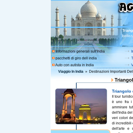
Triang
bellezz
Informazioni generali sull'India
I
pacchetti di giro dell india
T
Auto con autista in India
V
Viaggio In India
»
Destinazioni Importanti Dell
Triangol
Triangolo 
Il tour turist
è uno fra i 
ammirare tut
dell'India del
veri colori d
di incredibil
dell'arte e