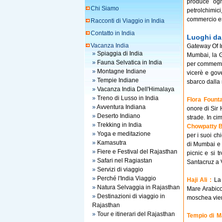
produce ogn
Chi Siamo
petrolchimic
commercio es
Racconti di Viaggio in India
Contatto in India
Luoghi da 
Vacanza India
Gateway Of I
»
Spiaggia di India
Mumbai, la G
»
Fauna Selvatica in India
per commemor
»
Montagne Indiane
vicerè e gov
»
Tempie Indiane
sbarco dalla 
»
Vacanza India Dell'Himalaya
»
Treno di Lusso in India
Flora Fount
»
Avventura Indiana
onore di Sir 
»
Deserto Indiano
strade. In cim
»
Trekking in India
Chowpatty B
»
Yoga e meditazione
per i suoi ch
»
Kamasutra
di Mumbai e d
»
Fiere e Festival del Rajasthan
picnic e si 
»
Safari nel Ragiastan
Santacruz a V
»
Servizi di viaggio
»
Perché l'India Viaggio
Haji Ali :
La
»
Natura Selvaggia in Rajasthan
Mare Arabico
»
Destinazioni di viaggio in
moschea vien
Rajasthan
»
Tour e itinerari del Rajasthan
Tempio di M