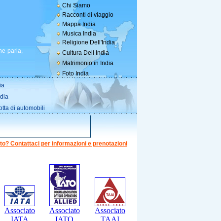
Chi Siamo
Racconti di viaggio
Mappa India
Musica India
Religione Dell'India
ne parla,
Cultura Dell India
Matrimonio in India
Foto India
ia
ndia
otta di automobili
to? Contattaci per informazioni e prenotazioni
Associato
Associato
Associato
IATA
IATO
TAAI