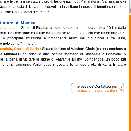
rare le bellissime statue d'oro di tre divinità indù: Mahalaksmi, Mahasaraswati
urante la festa di Navaratri, i devoti indù visitano in massa il tempio con le loro
i di coco, fiori e dolci per le dee.
 dintorni di Mumbai
ephanta :
Le Grotte di Elephanta sono situate su un' isola a circa 10 km dalla
dia. Le cave sono costituite da templi scavati nella roccia che rimontano al 7°
 La principale attrazione è l'imponente busto del dio Shiva a tre teste,
noto come "Trimurti".
andala, Grotte di Karla :
Situate in cima ai Western Ghats (catena montuosa)
rada Mumbai-Pune sono le due località montane di Khandala e Lonavala. A
le la pena di visitare le dighe di Valvan e Bushy. Spingendosi un poco più
 Pune, si raggiunge Karla, dove si trovano le famose grotte di Karla, Bhaja e