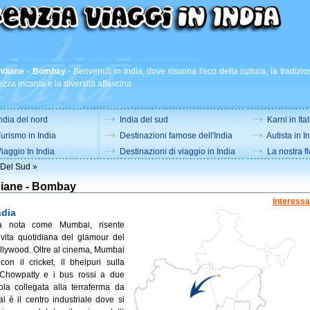
indiane - Bombay
-
Benvenuti in India, dove risuona l'eco della cultura, la tradizio
ezza incanta e la diversità affascina.
ndia del nord
India del sud
Karni in Ital
urismo in India
Destinazioni famose dell'India
Autista in I
iaggio In India
Destinazioni di viaggio in India
La nostra fl
 Del Sud
»
ndiane - Bombay
Interessa
dia
a nota come Mumbai, risente
vita quotidiana del glamour del
llywood. Oltre al cinema, Mumbai
 con il cricket, il bhelpuri sulla
 Chowpatty e i bus rossi a due
sola collegata alla terraferma da
i è il centro industriale dove si