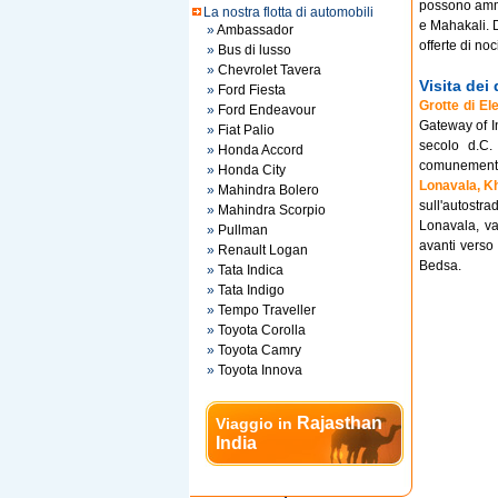
possono ammi
La nostra flotta di automobili
e Mahakali. D
»
Ambassador
offerte di noc
»
Bus di lusso
»
Chevrolet Tavera
Visita dei
»
Ford Fiesta
Grotte di El
»
Ford Endeavour
Gateway of In
»
Fiat Palio
secolo d.C.
»
Honda Accord
comunemente 
»
Honda City
Lonavala, Kh
»
Mahindra Bolero
sull'autost
»
Mahindra Scorpio
Lonavala, va
»
Pullman
avanti verso
»
Renault Logan
Bedsa.
»
Tata Indica
»
Tata Indigo
»
Tempo Traveller
»
Toyota Corolla
»
Toyota Camry
»
Toyota Innova
Rajasthan
Viaggio in
India