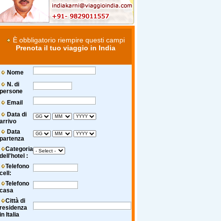
È obbligatorio riempire questi campi
Prenota il tuo viaggio in India
Nome
N. di
persone
Email
Data di
arrivo
Data
partenza
Categoria
dell'hotel :
Telefono
cell:
Telefono
casa
Città di
residenza
in Italia