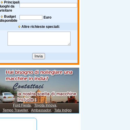
Principali
luoghi da
visitare
Budget
Euro
disponibile
Altre richieste speciali:
Ford Fiesta
,
Toyota Innova
,
Tempo Traveller
,
Ambassador
,
Tata Indigo