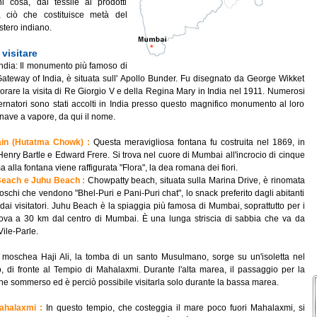
i cosa, dal tessile ai prodotti
i, ciò che costituisce metà del
tero indiano.
visitare
ndia: Il monumento più famoso di
ateway of India, è situata sull' Apollo Bunder. Fu disegnato da George Wikket
are la visita di Re Giorgio V e della Regina Mary in India nel 1911. Numerosi
ernatori sono stati accolti in India presso questo magnifico monumento al loro
nave a vapore, da qui il nome.
ain (Hutatma Chowk) :
Questa meravigliosa fontana fu costruita nel 1869, in
Henry Bartle e Edward Frere. Si trova nel cuore di Mumbai all'incrocio di cinque
a alla fontana viene raffigurata "Flora", la dea romana dei fiori.
each e Juhu Beach :
Chowpatty beach, situata sulla Marina Drive, è rinomata
ioschi che vendono "Bhel-Puri e Pani-Puri chat", lo snack preferito dagli abitanti
ai visitatori. Juhu Beach è la spiaggia più famosa di Mumbai, soprattutto per i
trova a 30 km dal centro di Mumbai. È una lunga striscia di sabbia che va da
ile-Parle.
 moschea Haji Ali, la tomba di un santo Musulmano, sorge su un'isoletta nel
, di fronte al Tempio di Mahalaxmi. Durante l'alta marea, il passaggio per la
e sommerso ed è perciò possibile visitarla solo durante la bassa marea.
ahalaxmi :
In questo tempio, che costeggia il mare poco fuori Mahalaxmi, si