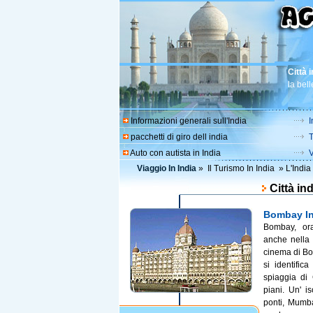
Città 
la bell
Informazioni generali sull'India
I
pacchetti di giro dell india
T
Auto con autista in India
V
Viaggio In India
»
Il Turismo In India
»
L'India
Città i
Bombay In
Bombay, or
anche nella 
cinema di Bo
si identifica
spiaggia di
piani. Un' i
ponti, Mumba