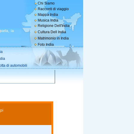
Chi Siamo
Racconti di viaggio
Mappa India
Musica India
Religione Dell'India
parla, la
Cultura Dell India
Matrimonio in India
Foto India
ia
ndia
otta di automobili
pi