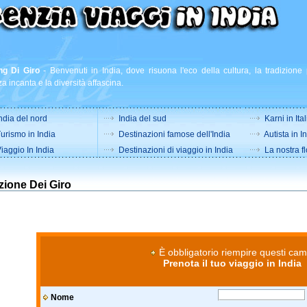
ng Di Giro
-
Benvenuti in India, dove risuona l'eco della cultura, la tradizione 
a incanta e la diversità affascina.
ndia del nord
India del sud
Karni in Ital
urismo in India
Destinazioni famose dell'India
Autista in I
iaggio In India
Destinazioni di viaggio in India
La nostra fl
zione Dei Giro
È obbligatorio riempire questi cam
Prenota il tuo viaggio in India
Nome