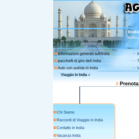
Booki
bellezz
Informazioni generali sull'India
I
pacchetti di giro dell india
T
Auto con autista in India
V
Viaggio In India
»
Prenota
Chi Siamo
Racconti di Viaggio in India
Contatto in India
Vacanza India