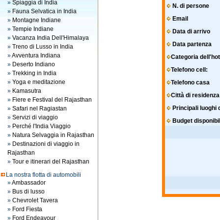
»
Spiaggia di India
N. di persone
»
Fauna Selvatica in India
Email
»
Montagne Indiane
»
Tempie Indiane
Data di arrivo
»
Vacanza India Dell'Himalaya
Data partenza
»
Treno di Lusso in India
»
Avventura Indiana
Categoria dell'hot
»
Deserto Indiano
Telefono cell:
»
Trekking in India
»
Yoga e meditazione
Telefono casa
»
Kamasutra
Città di residenza 
»
Fiere e Festival del Rajasthan
Principali luoghi 
»
Safari nel Ragiastan
»
Servizi di viaggio
Budget disponibi
»
Perché l'India Viaggio
»
Natura Selvaggia in Rajasthan
»
Destinazioni di viaggio in
Rajasthan
»
Tour e itinerari del Rajasthan
La nostra flotta di automobili
»
Ambassador
»
Bus di lusso
»
Chevrolet Tavera
»
Ford Fiesta
»
Ford Endeavour