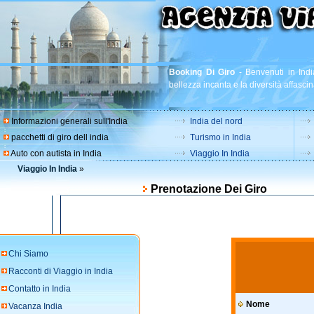
Booking Di Giro
-
Benvenuti in Indi
bellezza incanta e la diversità affascin
Informazioni generali sull'India
India del nord
pacchetti di giro dell india
Turismo in India
Auto con autista in India
Viaggio In India
Viaggio In India
»
Prenotazione Dei Giro
Chi Siamo
Racconti di Viaggio in India
Contatto in India
Nome
Vacanza India